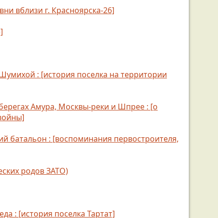
ни вблизи г. Красноярска-26]
]
 Шумихой : [история поселка на территории
 берегах Амура, Москвы-реки и Шпрее : [о
войны]
кий батальон : [воспоминания первостроителя,
еских родов ЗАТО)
еда : [история поселка Тартат]