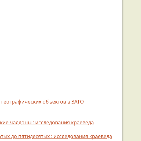
я географических объектов в ЗАТО
ские чалдоны : исследования краеведа
атых до пятидесятых : исследования краеведа