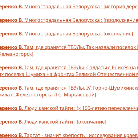
еренко В.
Многострадальная Белорусска : [история дерев
еренко В.
Многострадальная Белорусска : [продолжение
еренко В.
Многострадальная Белорусска : [окончание]
еренко В.
Там, где хранятся ТВЭЛы. Так назвали поселок
Железногорск]
еренко В.
Там, где хранятся ТВЭЛы. Солдаты с Енисея на
ях поселка Шумиха на фронтах Великой Отечественной 
еренко В.
Там, где хранятся ТВЭЛы. IV. Горно-Шумихинс
ила г. Железногорска Л.С. Марьясовой]
еренко В.
Люди канской тайги : (к 100-летию переселенч
еренко В.
Люди канской тайги : [окончание]
еренко В.
Тартат - значит крепость : исследования краев