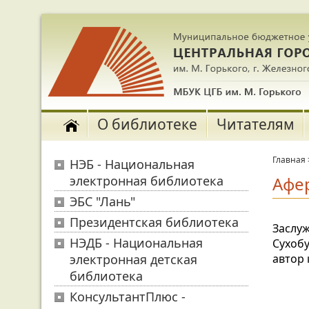
О библиотеке
Читателям
Главная
НЭБ - Национальная
электронная библиотека
Афе
ЭБС "Лань"
Президентская библиотека
Заслуж
НЭДБ - Национальная
Сухобу
электронная детская
автор 
библиотека
КонсультантПлюс -