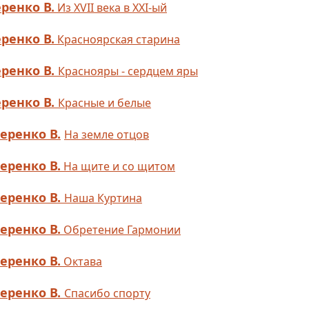
ренко В.
Из XVII века в XXI-ый
ренко В.
Красноярская старина
ренко В.
Краснояры - сердцем яры
ренко В.
Красные и белые
еренко В.
На земле отцов
еренко В.
На щите и со щитом
еренко В.
Наша Куртина
еренко В.
Обретение Гармонии
еренко В.
Октава
еренко В.
Спасибо спорту