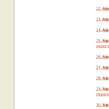
22.
Аф
23.
Аф
24.
Аф
25.
Аф
окрест
26.
Аф
27.
Аф
28.
Аф
29.
Аф
переп
30.
Аф