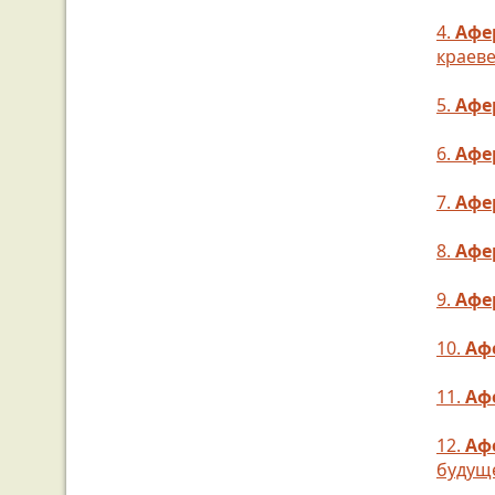
4.
Афе
краев
5.
Афе
6.
Афе
7.
Афе
8.
Афе
9.
Афе
10.
Аф
11.
Аф
12.
Аф
будуще