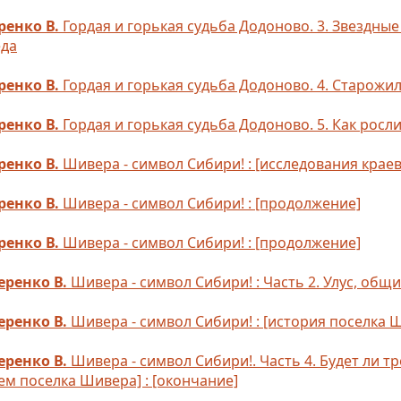
ренко В.
Гордая и горькая судьба Додоново. 3. Звездны
еда
ренко В.
Гордая и горькая судьба Додоново. 4. Старожи
ренко В.
Гордая и горькая судьба Додоново. 5. Как росл
ренко В.
Шивера - символ Сибири! : [исследования краев
ренко В.
Шивера - символ Сибири! : [продолжение]
ренко В.
Шивера - символ Сибири! : [продолжение]
еренко В.
Шивера - символ Сибири! : Часть 2. Улус, общи
еренко В.
Шивера - символ Сибири! : [история поселка Ши
еренко В.
Шивера - символ Сибири!. Часть 4. Будет ли т
м поселка Шивера] : [окончание]