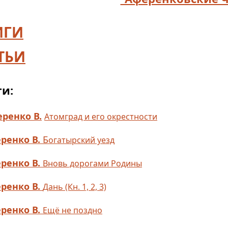
ИГИ
ТЬИ
и:
ренко В.
Атомград и его окрестности
ренко В.
Б
огатырский уезд
ренко В.
Вновь дорогами Родины
ренко В.
Дань (Кн. 1, 2, 3)
ренко В.
Ещё не поздно