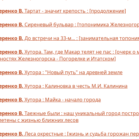
еренко В.
Тартат - значит крепость : [продолжение]
еренко В.
Сиреневый бульвар : [топонимика Железногор
еренко В.
До встречи на 33-м... : [занимательная топони
еренко В.
Хутора. Там, где Макар телят не пас : [очерк 
ностях Железногорска - Погорелке и Итатском]
еренко В.
Хутора : "Новый путь" на древней земле
еренко В.
Хутора : Калиновка в честь М.И. Калинина
еренко В.
Хутора : Майка - начало города
еренко В.
Таежные были : наш уникальный город построе
летены с жизнью ближних лесов
еренко В.
Леса окрестные : [жизнь и судьба горожан пе