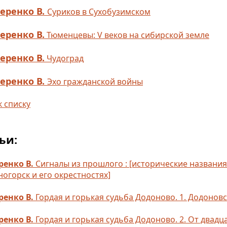
еренко В.
Суриков в Сухобузимском
еренко В.
Тюменцевы: V веков на сибирской земле
еренко В.
Чудоград
еренко В.
Эхо гражданской войны
к списку
ьи:
енко В.
Сигналы из прошлого : [исторические названи
огорск и его окрестностях]
ренко В.
Гордая и горькая судьба Додоново. 1. Додонов
ренко В.
Гордая и горькая судьба Додоново. 2. От двадц