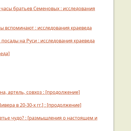
е часы братьев Семеновых : исследования
лы вспоминают : исследования краеведа
и посады на Руси : исследования краеведа
еда]
на, артель, совхоз : [продолжение]
вера в 20-30-х гг.] : [продолжение]
ретье чудо? : [размышления о настоящем и