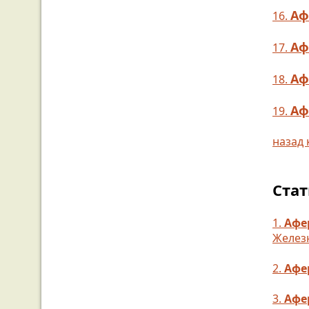
Аф
16.
Аф
17.
Аф
18.
Аф
19.
назад 
Стат
1.
Афер
Железн
2.
Афе
3.
Афе