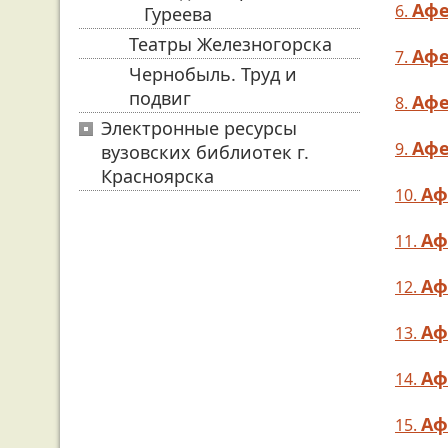
Афе
6.
Гуреева
Театры Железногорска
Афе
7.
Чернобыль. Труд и
подвиг
Афе
8
.
Электронные ресурсы
Афе
9.
вузовских библиотек г.
Красноярска
Аф
10.
Аф
11.
Аф
12
.
Аф
13.
Аф
14.
Аф
15.