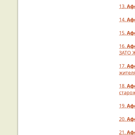
13.
Аф
14.
Аф
15.
Аф
16.
Аф
ЗАТО 
17.
Аф
жител
18.
Аф
старож
19.
Аф
20.
Аф
21.
Аф