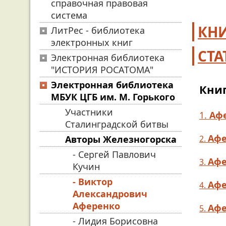
справочная правовая
система
КН
ЛитРес - библиотека
электронных книг
СТА
Электронная библиотека
"ИСТОРИЯ РОСАТОМА"
Электронная библиотека
Книг
МБУК ЦГБ им. М. Горького
Участники
1.
Афе
Сталинградской битвы
Афе
Авторы Железногорска
2.
- Сергей Павлович
Афе
3.
Кучин
- Виктор
Афе
4.
Александрович
Аференко
Афе
5.
- Лидия Борисовна