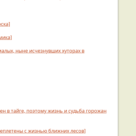
ска]
мика]
о малых, ныне исчезнувших хуторах в
н в тайге, поэтому жизнь и судьба горожан
реплетены с жизнью ближних лесов]