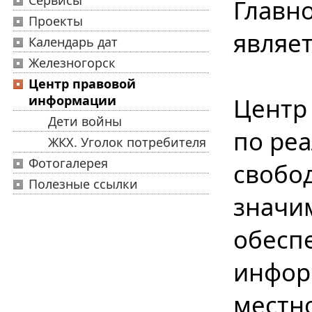
Сервисы
Главн
Проекты
являе
Календарь дат
Железногорск
Центр правовой
информации
Центр
Дети войны
по ре
ЖКХ. Уголок потребителя
Фотогалерея
свобод
Полезные ссылки
значи
обесп
инфор
местно