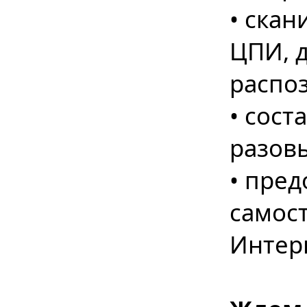
• ска
ЦПИ, д
распоз
• сост
разов
• пре
самост
Интер