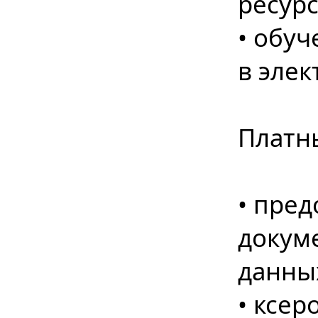
ресур
• обу
в эле
Платн
• пред
докум
данны
• ксер