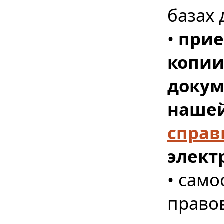
базах
•
прие
копии
докум
нашей
справ
элект
• само
право