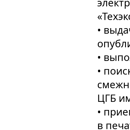
элект
«Техэк
• выда
опубл
• вып
• поис
смежн
ЦГБ им
• прие
в печ