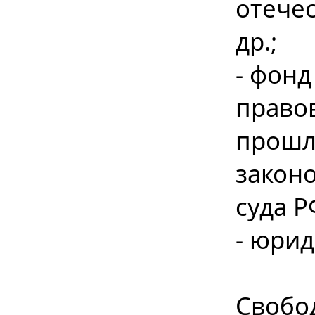
отече
др.;
- фон
право
прошлы
закон
суда Р
- юрид
Свобо