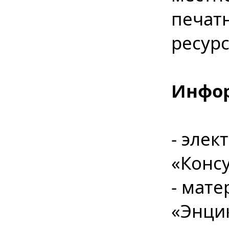
печат
ресур
Инфор
- элек
«Конс
- мат
«Энци