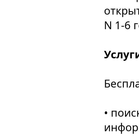
откры
N 1-6 
Услуг
Беспл
• поис
инфор