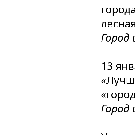
города
лесна
Город 
13 янв
«Лучша
«горо
Город 