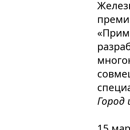
Желез
премии
«Прим
разра
много
совме
специ
Город 
15 мар