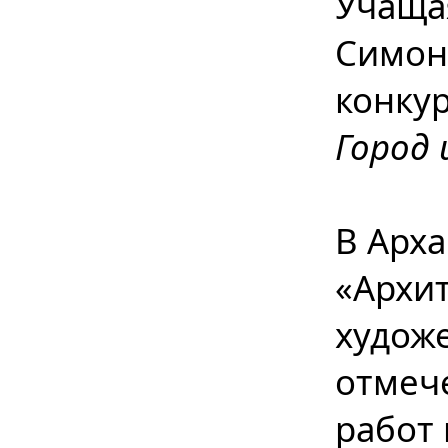
Учаща
Симон
конкур
Город 
В Арх
«Архи
худож
отмеч
работ 