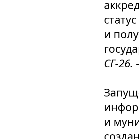
аккре
стату
и пол
госуд
СГ-26. 
Запущ
инфор
и мун
созда