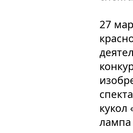
27 ма
красн
деятел
конкур
изобр
спекта
кукол
лампа 