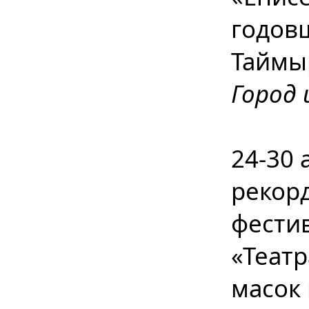
годов
Таймы
Город 
24-30 
рекор
фести
«Театр
масок 