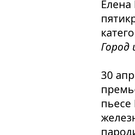
Елена 
пятик
катего
Город 
30 апр
премье
пьесе 
желез
парод