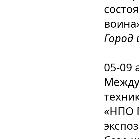
состоя
воина
Город 
05-09 
Между
техни
«НПО 
экспоз