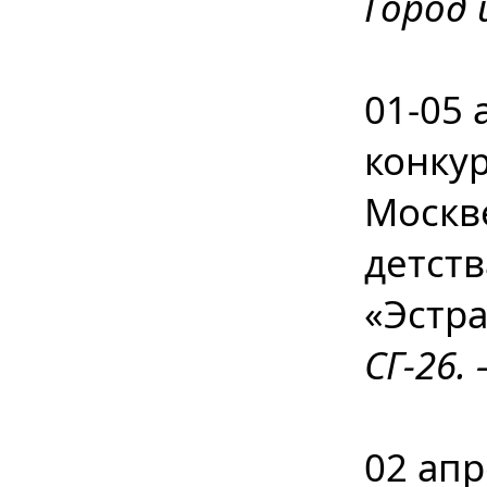
Город 
01-05 
конку
Москве
детст
«Эстр
СГ-26. 
02 апр