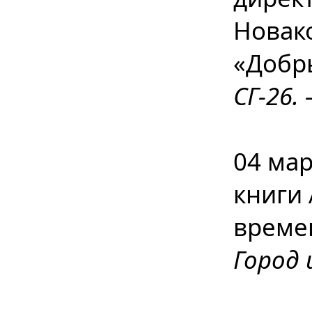
Новак
«Добр
СГ-26. 
04 мар
книги 
време
Город 