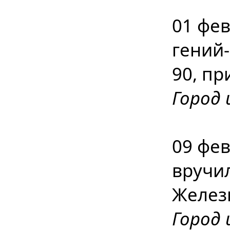
01 фе
гений
90, п
Город 
09 фев
вручи
Желез
Город 