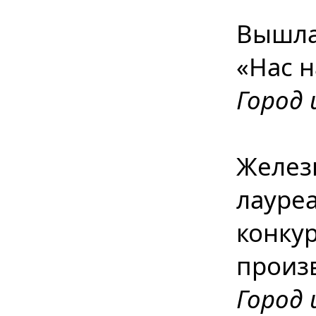
Вышла 
«Нас н
Город 
Желез
лауре
конкур
произ
Город 