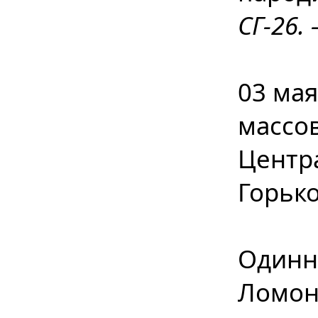
СГ-26. 
03 мая
массов
Центра
Горьк
Одинн
Ломон