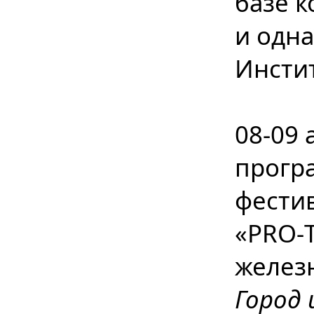
базе к
и одн
Инстит
08-09 
прогр
фестив
«PRO-Т
желез
Город 