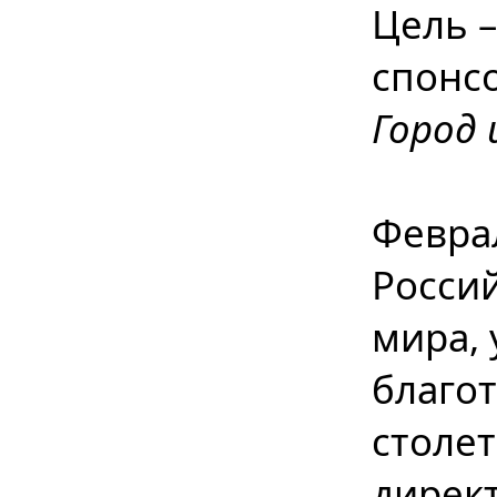
Цель 
спонсо
Город 
Февра
Россий
мира,
благо
столет
дирек