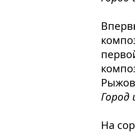
Вперв
компо
перво
компо
Рыжо
Город 
На со