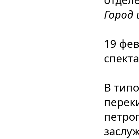
Город 
19 фев
спект
В тип
перек
петрог
заслуж