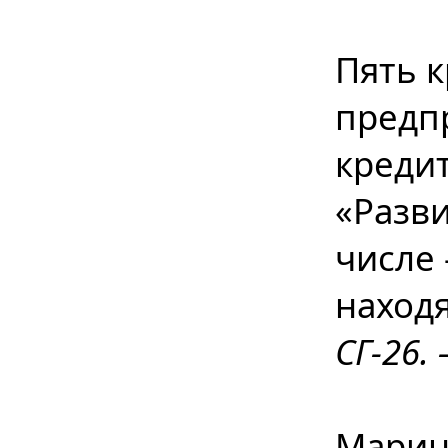
Пять 
предп
креди
«Разв
числе
наход
СГ-26. 
Марин