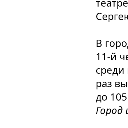
театре
Серге
В гор
11-й ч
среди
раз вы
до 105 
Город 