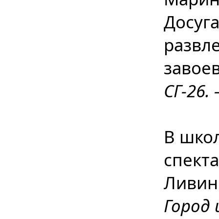
Досуга
развл
завое
СГ-26. 
В шко
спект
Ливин
Город 