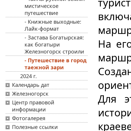
турис
мистическое
путешествие
включ
- Книжные выходные:
маршру
Лайк-формат
- Застава Богатырская:
На ег
как богатыри
Железногорск строили
маршр
- Путешествие в город
таежной зари
Созд
2024 г.
ориен
Календарь дат
Железногорск
Для э
Центр правовой
истор
информации
Фотогалерея
краев
Полезные ссылки