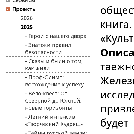
Сервисы
общес
Проекты
2026
книга
2025
«Куль
- Герои с нашего двора
- Знатоки правил
Описа
безопасности
- Сказы и были о том,
таеж
как жили
Желез
- Проф-Олимп:
восхождение к успеху
исс
- Вело-квест: От
Северной до Южной:
привл
новые горизонты
- Летний интенсив
будет
«Творческий Кудряш»
- Тайны русской земли: