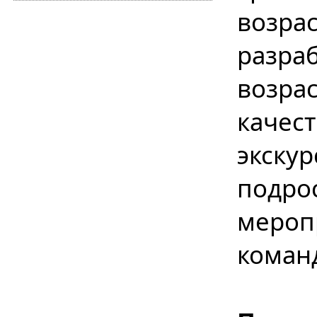
возр
разр
возра
каче
экск
подро
мероп
коман