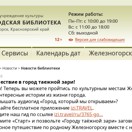
Сервисы
Календарь дат
Железногорск
>
Новости
>
Новости библиотеки
26
ествие в город таежной зари!
я! Теперь вы можете пройтись по культурным местам Ж
нтересные истории из жизни города.
лышать аудиогид «Город, который мы открываем»?
ачайте бесплатное приложение
izi.TRAVEL
.
дите наш гид по ссылке
izi.travel/ru/3765-go...
мите «Старт» и позвольте «Городу таёжной зари» загов
рное путешествие по родному Железногорску вместе с 