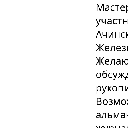
Масте
участ
Ачинск
Желез
Желаю
обсуж
рукоп
Возмож
альма
журна