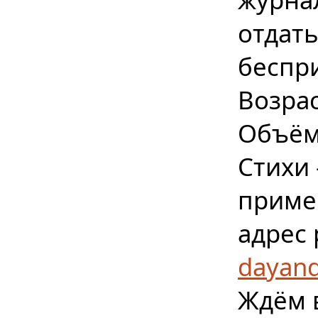
отдать
беспр
Возрас
Объём:
Стихи 
пример
адрес 
dayand
Ждём 