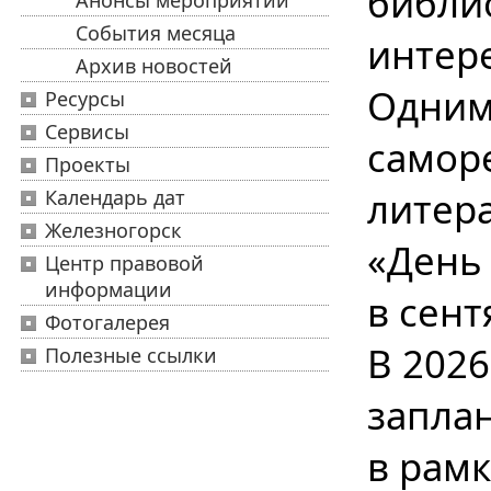
библи
Анонсы мероприятий
События месяца
интер
Архив новостей
Одним 
Ресурсы
Сервисы
самор
Проекты
литер
Календарь дат
Железногорск
«День 
Центр правовой
информации
в сент
Фотогалерея
В 2026
Полезные ссылки
запла
в рам