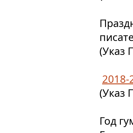
Празд
писат
(Указ 
2018-
(Указ 
Год гу