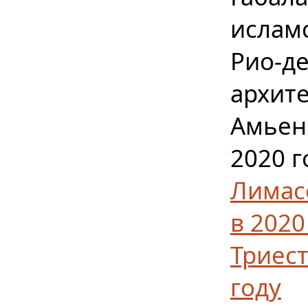
исламс
Рио-де
архите
Амьен
2020 г
Лимасс
в 2020
Триест
году