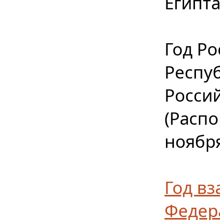
Египт
Год Р
Респуб
Росси
(Расп
ноября
Год в
Федер