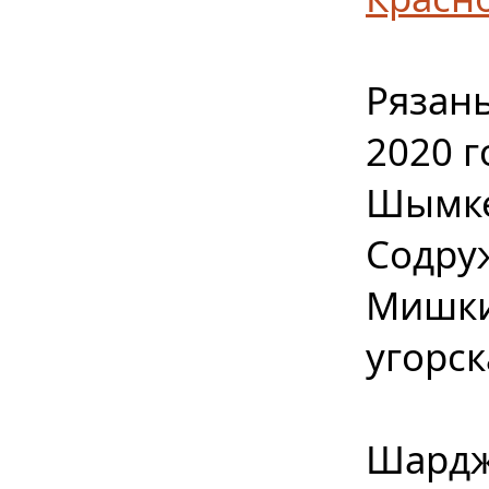
Рязань
2020 г
Шымкен
Содруж
Мишки
угорск
Шарджа