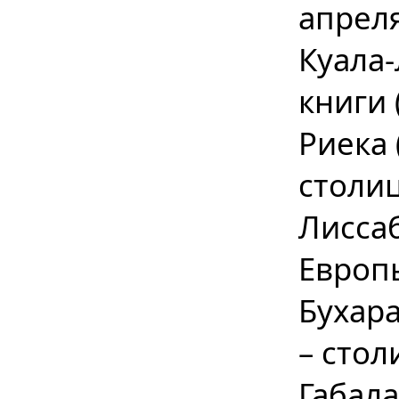
апреля
Куала-
книги 
Риека 
столи
Лиссаб
Европы
Бухара
– стол
Габала