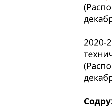
(Расп
декабр
2020-2
техни
(Расп
декабр
Содру