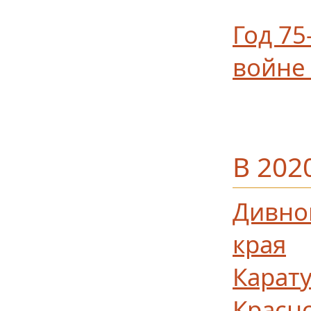
Год 7
войне
В 202
Дивно
края
Карату
Красн