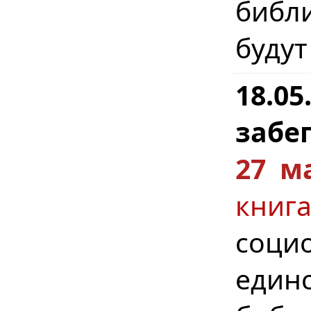
библ
будут
18.0
забег
27 м
кни
соци
един