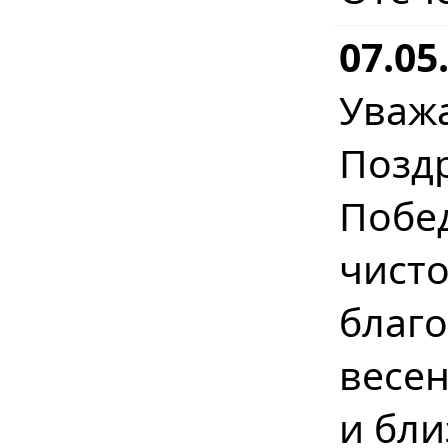
07.05
Уваж
Позд
Побе
чист
бла
весе
и бл