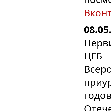
Вкон
08.05
Перв
ЦГБ 
Всер
приу
год
Отеч