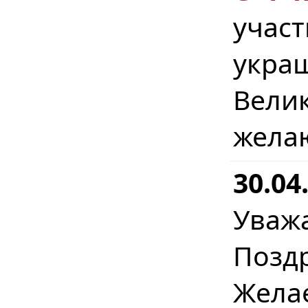
учас
укра
Вел
жела
30.04
Уваж
Позд
Жел