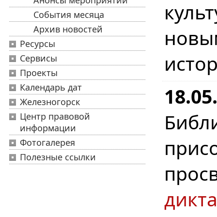
Анонсы мероприятий
куль
События месяца
Архив новостей
новы
Ресурсы
истор
Сервисы
Проекты
Календарь дат
18.0
Железногорск
Биб
Центр правовой
информации
при
Фотогалерея
Полезные ссылки
прос
дикта