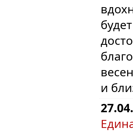
вдохн
буде
дост
бла
весе
и бл
27.04
Един