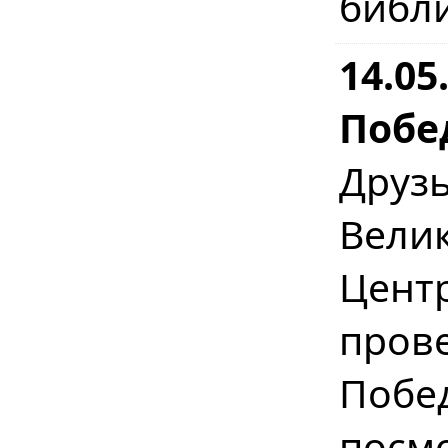
библ
14.0
Побе
Друз
Вел
Цент
пров
Побе
посм