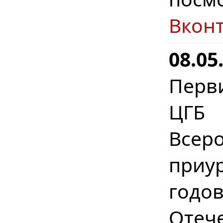
Вкон
08.05
Перв
ЦГБ 
Всер
приу
год
Отеч