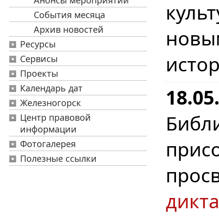
Анонсы мероприятий
куль
События месяца
Архив новостей
новы
Ресурсы
истор
Сервисы
Проекты
Календарь дат
18.0
Железногорск
Биб
Центр правовой
информации
при
Фотогалерея
Полезные ссылки
прос
дикта