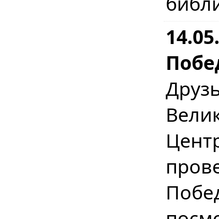
библ
14.0
Побе
Друз
Вел
Цент
пров
Побе
посм