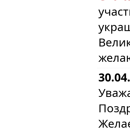
учас
укра
Вел
жела
30.04
Уваж
Позд
Жел