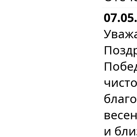
07.05
Уваж
Позд
Побе
чист
бла
весе
и бл