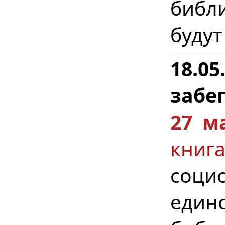
библ
будут
18.0
забег
27 м
кни
соци
един