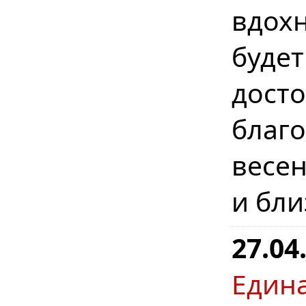
вдохн
буде
дост
бла
весе
и бл
27.04
Един