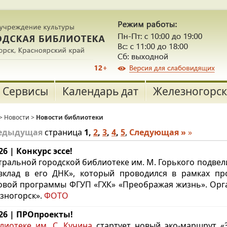
Сервисы
Календарь дат
Железногорск
>
Новости
>
Новости библиотеки
редыдущая
страница
1
,
2
,
3
,
4
,
5
,
Следующая »
»
26 | Конкурс эссе!
тральной городской библиотеке им. М. Горького подвели
клад в его ДНК», который проводился в рамках про
овой программы ФГУП «ГХК» «Преображая жизнь».
Орг
зногорск».
ФОТО
.26 | ПРОпроекты!
лиотеке им. С. Кучина
стартует новый эко-маршрут «З