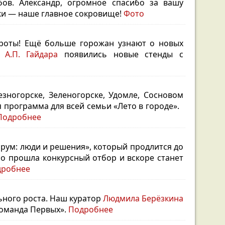
бов.
Александр, огромное спасибо за вашу
еки — наше главное сокровище!
Фото
ороты!
Ещё больше горожан узнают о новых
 А.П. Гайдара
появились новые стенды с
езногорске, Зеленогорске, Удомле, Сосновом
 программа для всей семьи «Лето в городе».
Подробнее
рум: люди и решения», который продлится до
о прошла конкурсный отбор и вскоре станет
дробнее
ьного роста. Наш куратор
Людмила Берёзкина
команда Первых».
Подробнее