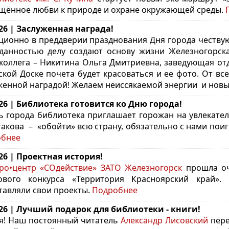
щённое любви к природе и охране окружающей среды.
.26 | Заслуженная награда!
ционно в преддверии празднования Дня города честву
данностью делу создают основу жизни Железногорска
коллега – Никитина Ольга Дмитриевна, заведующая от
ской Доске почета будет красоваться и ее фото. От вс
женной наградой! Желаем неиссякаемой энергии и новы
.26 | Библиотека готовится ко Дню города!
ь города библиотека приглашает горожан на увлекате
такова – «обойти» всю страну, обязательно с нами поиг
обнее
.26 | Проектная история!
ро•центр «СОдействие» ЗАТО Железногорск
прошла оч
ового конкурса «Территория Красноярский край».
П
тавляли свои проекты.
Подробнее
.26 | Лучший подарок для библиотеки - книги!
я! Наш постоянный читатель
Александр Лисовский
пере