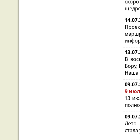
скоро
щедро
14.07
Проек
марш
инфор
13.07
В вос
Бору,
Наша 
09.07
9 июл
13 ию
полно
09.07
Лето 
стала