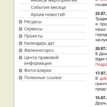
Анонсы мероприятий
посвя
События месяца
22.07
Архив новостей
Тради
Ресурсы
и пре
Сервисы
наша 
город
Проекты
заслу
Календарь дат
20.07
Железногорск
В Ден
Центр правовой
Идея 
информации
Подр
Фотогалерея
17.07
Полезные ссылки
В
доб
грант
предс
15.07
Друзь