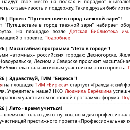
 найдут своё место на полках и порадуют книголю
сть, отзывчивость и поддержку. Такие друзья библиот
.26 | Проект "Путешествие в город таежной зари"!
т "Путешествие в город таежной зари" набирает об
рутах. На площадке возле
Детская Библиотека им.
мацией о проекте.
Подробнее
.26 | Масштабная программа "Лето в городе"!
ьми «атомных» российских городах: Десногорске, Жел
 Новоуральске, Лесном и Северске прохлжит масштабная
библиотека стала активным участником этого проекта.
.26 | Здравствуй, ТИМ "Бирюса"!
я
на площадке
ТИМ «Бирюса»
стартует «Гражданский фо
ля. Учредитель нашей НКО
Людмила Берёзкина
успешн
правным участником основной программы форума.
По
.26 | Лето - время учиться!
— время не только для отпусков, но и для профессионал
 участницей престижного проекта «Профессиональная 