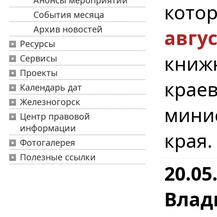
Анонсы мероприятий
кото
События месяца
Архив новостей
авгу
Ресурсы
книж
Сервисы
Проекты
краев
Календарь дат
Железногорск
мини
Центр правовой
информации
края.
Фотогалерея
Полезные ссылки
20.05
Влад