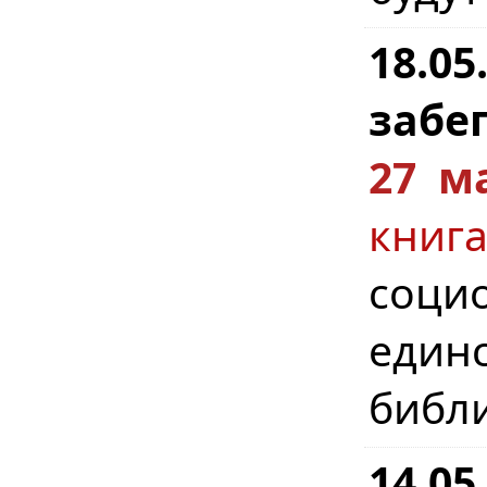
18.0
забег
27 м
кни
соци
един
библ
14.0