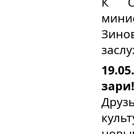
К О
минис
Зин
засл
19.05
зари
Друз
куль
новы