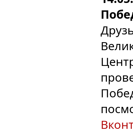
Побе
Друз
Вел
Цент
пров
Побе
посм
Вкон