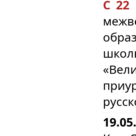
С 22
меж
обра
школ
«Вел
приур
русск
19.05