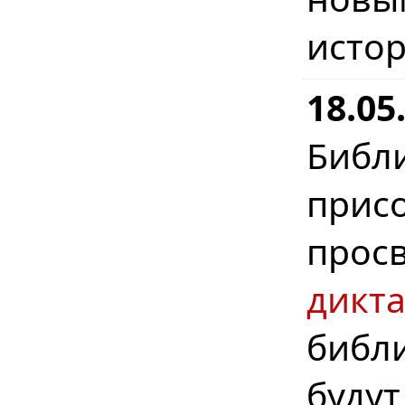
истор
18.0
Биб
при
прос
дикта
библ
будут