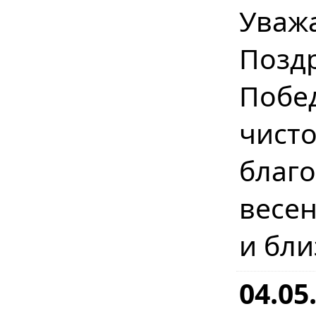
Уваж
Позд
Побе
чист
бла
весе
и бл
04.05