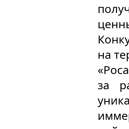
полу
ценн
Конк
на те
«Рос
за р
уник
имме