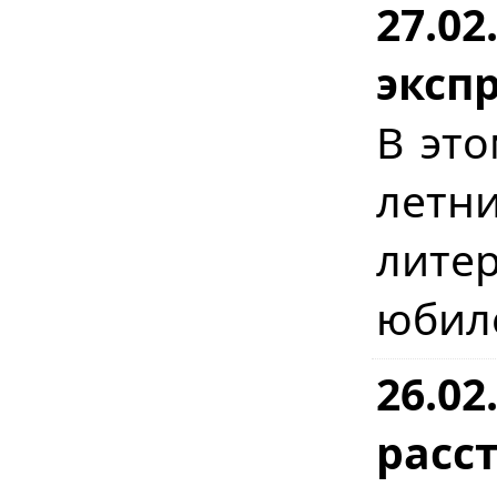
27.0
экспр
В это
лет
лите
юбил
26.02
расст