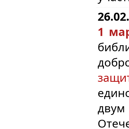
26.02
1 мар
библи
добр
защи
един
дву
Отеч