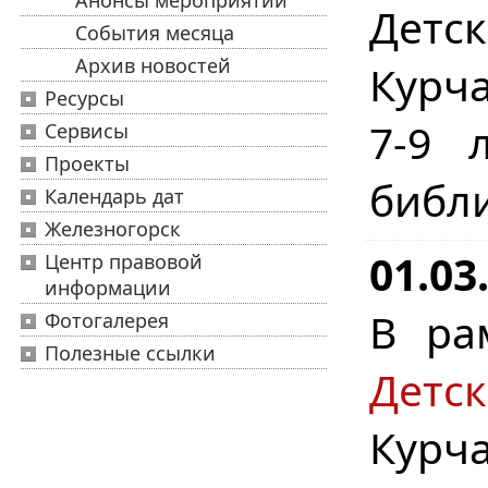
Анонсы мероприятий
Детс
События месяца
Архив новостей
Курча
Ресурсы
7-9 
Сервисы
Проекты
библ
Календарь дат
Железногорск
01.03
Центр правовой
информации
В ра
Фотогалерея
Полезные ссылки
Детс
Курча