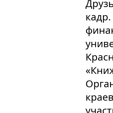
Друзь
кадр
фина
унив
Крас
«Кн
Орга
краев
учас