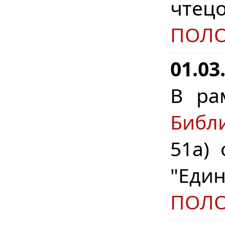
чте
ПОЛ
01.03
В ра
Библ
51а)
"Еди
ПОЛ