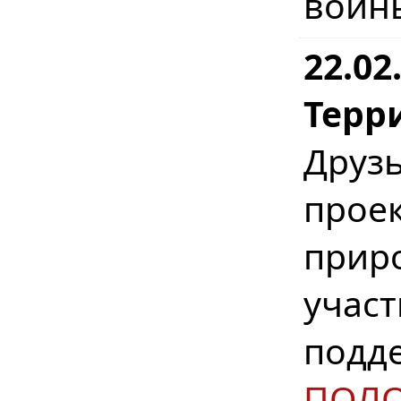
войн
22.02
Терр
Друз
прое
прир
участ
подд
ПОЛ