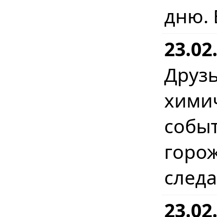
дню. 
23.02
Друз
хими
событ
горо
следа
23.02