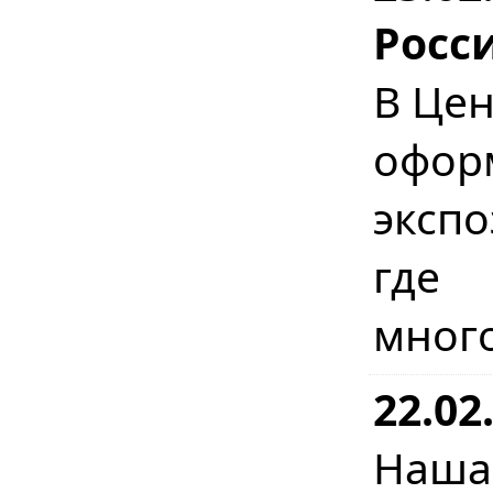
Росс
В Цен
офо
эксп
где
мног
22.02
Наш