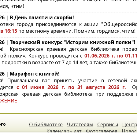
мся, чтим!
.26 | В День памяти и скорби!
отеки города присоединяются к акции "Общероссий
в 16:15
по местному времени. Помним, гордимся, чтим!
.26 | Творческий конкурс "Истории книжной полки"!
ья!
Красноярская краевая детская библиотека пров
ой полки». Конкурс проводится с
01.06.2026 г. по 01.
и подростки в возрасте от 7 до 14 лет, а также библиот
.26 | Марафон с книгой!
я! Приглашаем вас принять участие в сетевой а
одится
с 01 июня 2026 г. по 31 августа 2026 г.
Орг
оярская краевая детская библиотека при поддержке 
ЖЕНИЕ
ого
О библиотеке
Читателям
Сервисы
Центр
Календарь дат
Фотогалерея
Новос