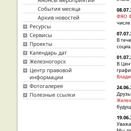
Анонсы мероприятий
События месяца
08.07
ФЯО Ф
Архив новостей
числе
Ресурсы
07.07
Сервисы
В теч
Проекты
социа
Календарь дат
01.07
Железногорск
В Цен
Центр правовой
графи
Влади
информации
Фотогалерея
24.06
Друз
Полезные ссылки
Желез
будущ
19.06
Уважа
Мы пр