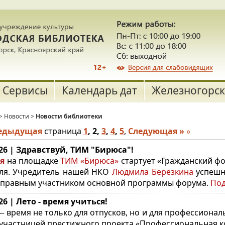
Сервисы
Календарь дат
Железногорск
>
Новости
>
Новости библиотеки
редыдущая
страница
1
,
2
,
3
,
4
,
5
,
Следующая »
»
.26 | Здравствуй, ТИМ "Бирюса"!
я
на площадке
ТИМ «Бирюса»
стартует «Гражданский фо
ля. Учредитель нашей НКО
Людмила Берёзкина
успешн
правным участником основной программы форума.
По
.26 | Лето - время учиться!
— время не только для отпусков, но и для профессионал
 участницей престижного проекта «Профессиональная 