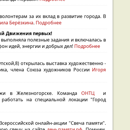
олонтерам за их вклад в развитие города. В
ила Берёзкина
.
Подробнее
ний Движения первых!
выполняла полезные задания и включалась в
он идей, энергии и добрых дел!
Подробнее
упской,8) открылась выставка художественно -
ника, члена Союза художников России
Игоря
ежи в Железногорске. Команда
ОНТЦ
и
работать на специальной локации "Город
Всероссийской онлайн-акции "Свеча памяти".
вою свечу на сайте
деньпамяти.рф.
Помним,