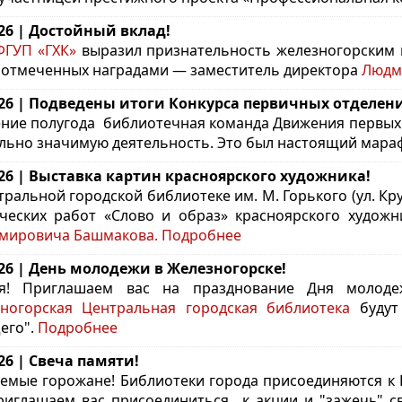
.26 | Достойный вклад!
ГУП «ГХК»
выразил признательность железногорским в
 отмеченных наградами — заместитель директора
Людм
.26 | Подведены итоги Конкурса первичных отделе
ение полугода библиотечная команда
Движения первых 
льно значимую деятельность. Это был настоящий мараф
.26 | Выставка картин красноярского художника!
тральной городской библиотеке им. М. Горького (ул. Кр
ческих работ «Слово и образ» красноярского худож
мировича Башмакова.
Подробнее
.26 | День молодежи в Железногорске!
ья! Приглашаем вас на празднование Дня молод
ногорская Центральная городская библиотека
будут 
его".
Подробнее
.26 | Свеча памяти!
емые горожане! Библиотеки города присоединяются к 
иглашаем вас присоединиться к акции и "зажечь" с