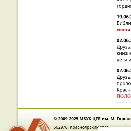
горди
19.06
Библи
июня 
02.06
Друз
книжн
дети 
02.06
Друзь
пров
Красн
ПОЛО
© 2009-2025 МБУК ЦГБ им. М. Горьк
662970, Красноярский край,