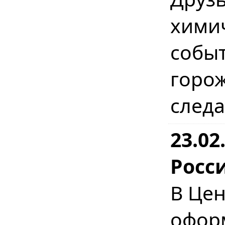
хими
событ
горо
следа
23.02
Росс
В Цен
офо