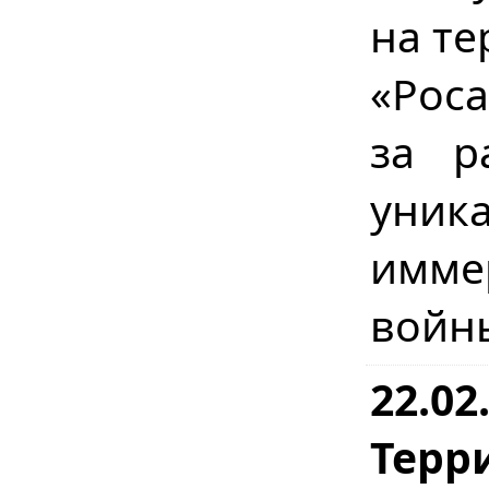
на те
«Рос
за р
уник
имме
войн
22.02
Терр