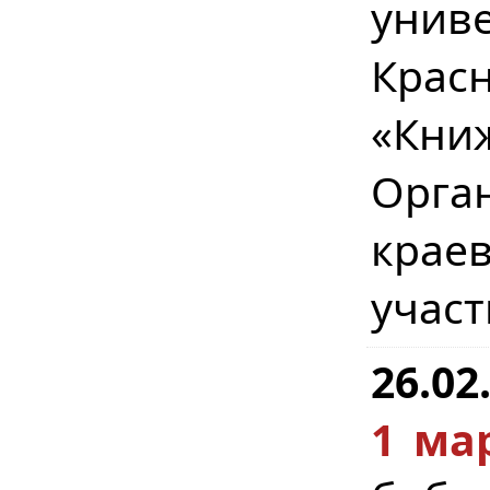
унив
Крас
«Кн
Орга
краев
учас
26.02
1 мар