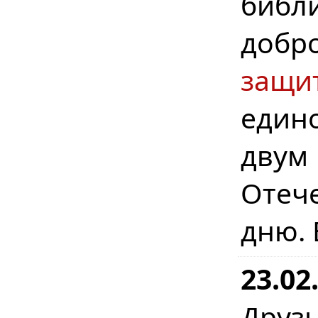
библи
добр
защи
един
дву
Отеч
дню. 
23.02
Друз