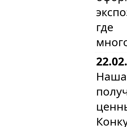
эксп
где
мног
22.02
Наш
полу
ценн
Конк