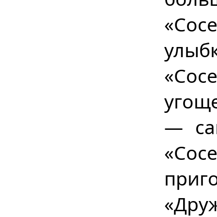
«Сос
улыб
«Сос
угощ
— са
«Сос
приг
«Дру