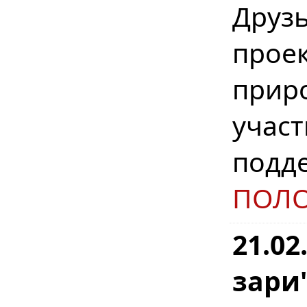
Друз
прое
прир
участ
подд
ПОЛ
21.02
зари