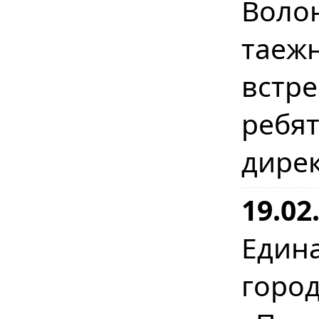
Воло
таеж
встр
ребя
дире
19.0
Един
горо