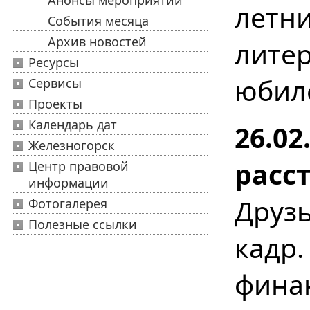
Анонсы мероприятий
лет
События месяца
Архив новостей
лите
Ресурсы
юбил
Сервисы
Проекты
Календарь дат
26.02
Железногорск
расст
Центр правовой
информации
Друзь
Фотогалерея
Полезные ссылки
кадр
фина