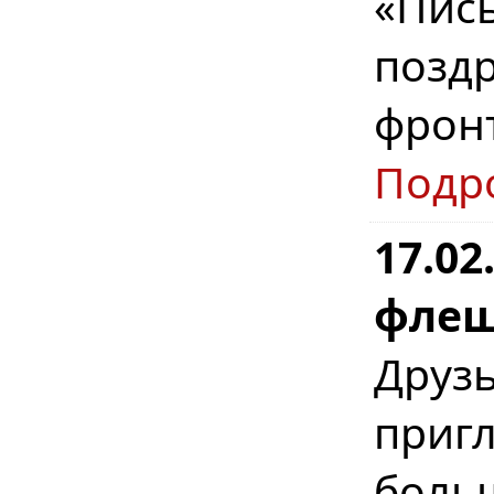
«Пис
позд
фрон
Подр
17.02
флеш
Дру
при
бол