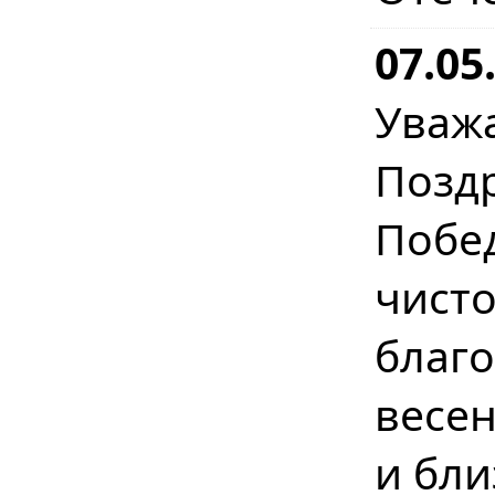
07.05
Уваж
Позд
Побе
чист
бла
весе
и бл