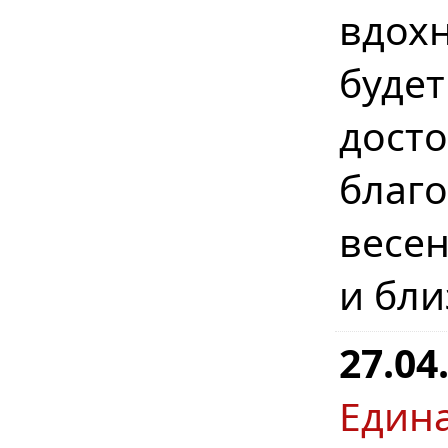
вдохн
буде
дост
бла
весе
и бл
27.04
Един