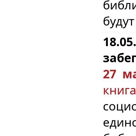
библ
будут
18.0
забег
27 м
кни
соци
един