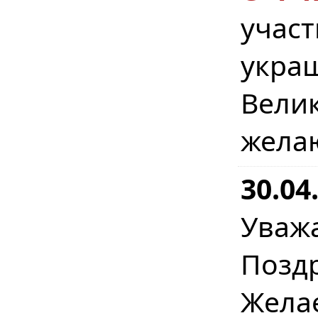
учас
укра
Вел
жела
30.04
Уваж
Позд
Жел