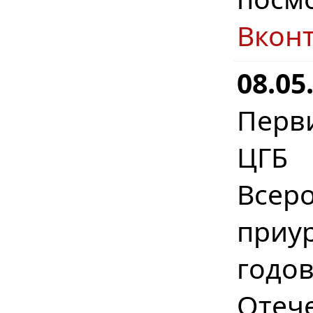
Вкон
08.05
Перв
ЦГБ 
Всер
приу
год
Отеч