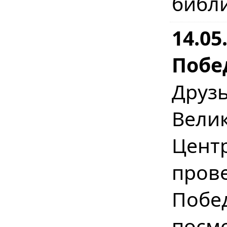
библ
14.0
Побе
Друз
Вел
Цент
пров
Побе
посм