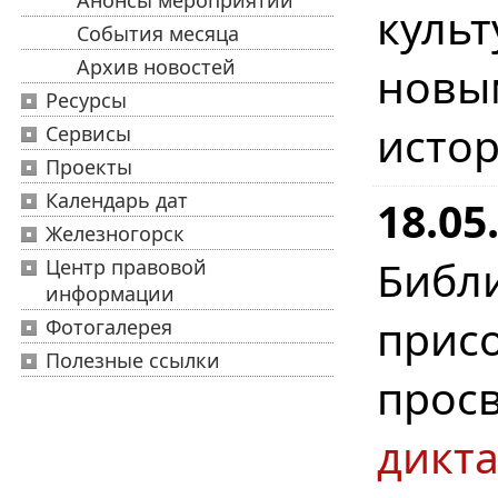
Анонсы мероприятий
куль
События месяца
Архив новостей
новы
Ресурсы
истор
Сервисы
Проекты
Календарь дат
18.0
Железногорск
Биб
Центр правовой
информации
при
Фотогалерея
Полезные ссылки
прос
дикта