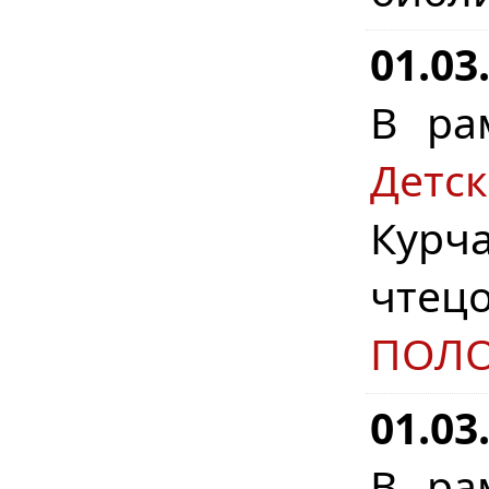
01.03
В ра
Детс
Курча
чте
ПОЛ
01.03
В ра