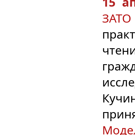
15 а
ЗАТО
прак
чтен
гра
иссл
Куч
прин
Моде