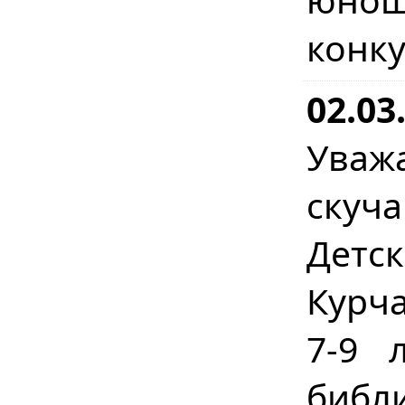
конк
02.03
Уваж
скуч
Детс
Курча
7-9 
библ