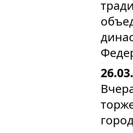
трад
объ
дина
Феде
26.03
Вчер
торж
гор