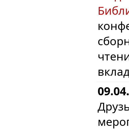
Библ
конф
сбо
чтен
вклад
09.04
Друз
мер