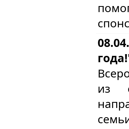
помо
спон
08.04
года!
Всер
из с
напр
сем