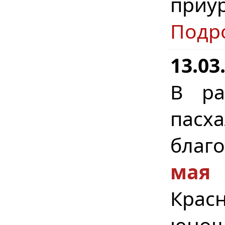
приу
Подр
13.03
В ра
пасх
благ
мая
Крас
юнош