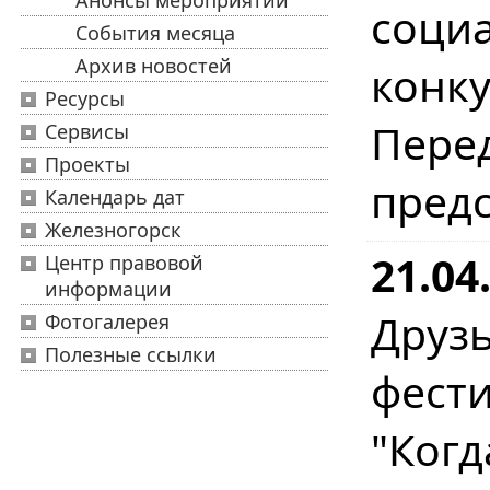
Анонсы мероприятий
соци
События месяца
Архив новостей
конку
Ресурсы
Пере
Сервисы
Проекты
предс
Календарь дат
Железногорск
21.04
Центр правовой
информации
Друз
Фотогалерея
Полезные ссылки
фест
"Когд