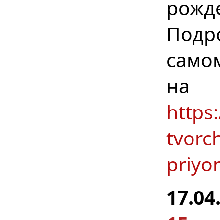
рожд
Подр
само
н
https
tvorc
priyo
17.04