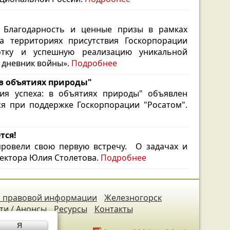
ю Благодарность и ценные призы в рамках
а территориях присутствия Госкорпорации
отку и успешную реализацию уникальной
 дневник войны».
Подробнее
 в объятиях природы"
ия успеха: в объятиях природы" объявлен
ся при поддержке Госкорпорации "Росатом".
тся!
 провели свою первую встречу.
О задачах и
ректора Юлия Столетова.
Подробнее
 правовой информации
Железногорск
ти / Анонсы
Ресурсы
Контакты
Я