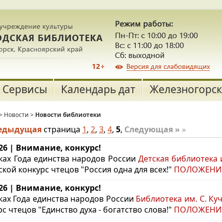
Сервисы
Календарь дат
Железногорск
>
Новости
>
Новости библиотеки
редыдущая
страница
1
,
2
,
3
,
4
,
5
,
Следующая »
»
.26 | Внимание, конкурс!
ках Года единства народов России
Детская библиотека 
ской конкурс чтецов "Россия одна для всех!"
ПОЛОЖЕНИ
.26 | Внимание, конкурс!
ках Года единства народов России
Библиотека им. С. Ку
с чтецов "Единство духа - богатство слова!"
ПОЛОЖЕНИ