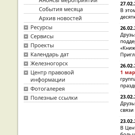
Анонсы мероприятий
27.02
События месяца
В это
десят
Архив новостей
Ресурсы
26.02
Друзь
Сервисы
подде
Проекты
«Книж
Календарь дат
Пригл
Железногорск
26.02
Центр правовой
1 мар
групп
информации
празд
Фотогалерея
23.02
Полезные ссылки
Друзь
связи
23.02
В Цен
больш