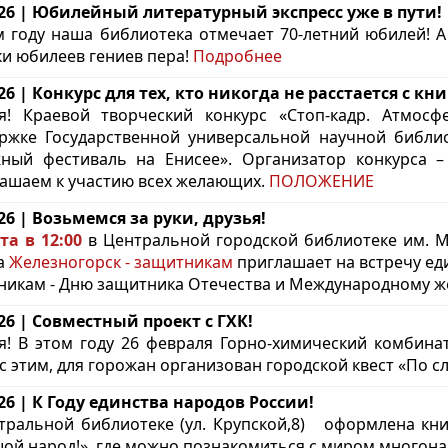
.26 | Юбилейный литературный экспресс уже в пути!
м году наша библиотека отмечает 70-летний юбилей! 
ки юбилеев гениев пера!
Подробнее
.26 | Конкурс для тех, кто никогда не расстается с кн
я! Краевой творческий конкурс «Стоп-кадр. Атмо
ржке Государственной универсальной научной библио
ный фестиваль на Енисее». Организатор конкурса – 
ашаем к участию всех желающих.
ПОЛОЖЕНИЕ
.26 | Возьмемся за руки, друзья!
та в 12:00
в Центральной городской библиотеке им. М. 
а
Железногорск - защитникам
приглашает на встречу ед
никам - Дню защитника Отечества и Международному ж
.26 | Совместный проект с ГХК!
я! В этом году 26 февраля Горно-химический комбинат
 с этим, для горожан организован городской квест «По 
.26 | К Году единства народов России!
тральной библиотеке (ул. Крупской,8) оформлена кн
ой народ!», где можно познакомиться с миром многон