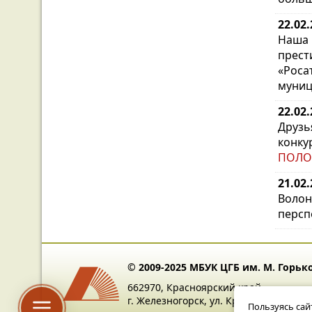
22.02
Наша 
прест
«Рос
муниц
22.02
Друзь
конку
ПОЛО
21.02
Волон
персп
© 2009-2025 МБУК ЦГБ им. М. Горьк
662970, Красноярский край,
г. Железногорск, ул. Крупской, 8
Пользуясь сай