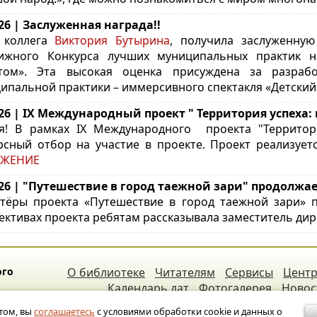
.26 | Заслуженная награда!!
коллега
Виктория Бутырина
, получила заслуженну
ижного Конкурса лучших муниципальных практик н
атом».
Эта высокая оценка присуждена за разраб
ипальной практики – иммерсивного спектакля «Детский
.26 | IX Международный проект " Территория успеха:
я! В рамках IX Международного проекта "Территор
рсный отбор на участие в проекте. Проект реализует
ЖЕНИЕ
.26 | "Путешествие в город таежной зари" продолжае
тёры проекта «Путешествие в город таежной зари»
ективах проекта ребятам рассказывала заместитель ди
ого
О библиотеке
Читателям
Сервисы
Центр
Календарь дат
Фотогалерея
Новос
том, вы
соглашаетесь
с условиями обработки cookie и данных о