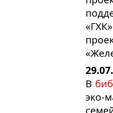
подд
«ГХК
прое
«Жел
29.07
В
биб
эко-
семе