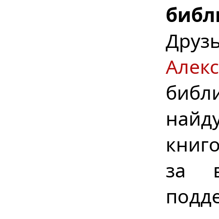
библ
Дру
Алек
библ
найд
книг
за в
подд