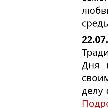
любв
сред
22.07
Трад
Дня 
свои
делу 
Подр