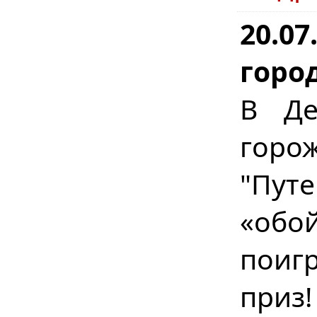
20.07
горо
В Де
горо
"Пут
«обо
поигр
приз