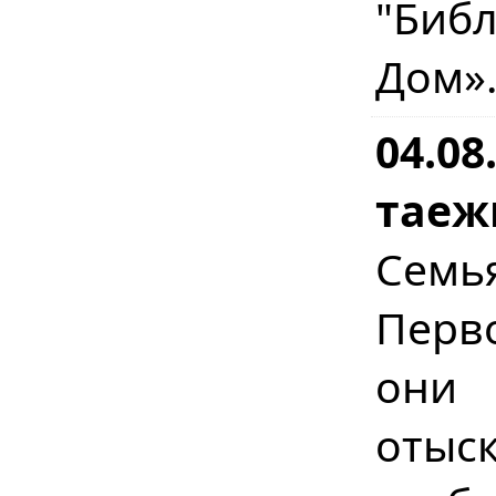
"Биб
Дом»
04.08
таеж
Сем
Перв
они 
отыс