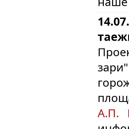
наше
14.07
таеж
Прое
зари
горо
площ
А.П. 
инфо