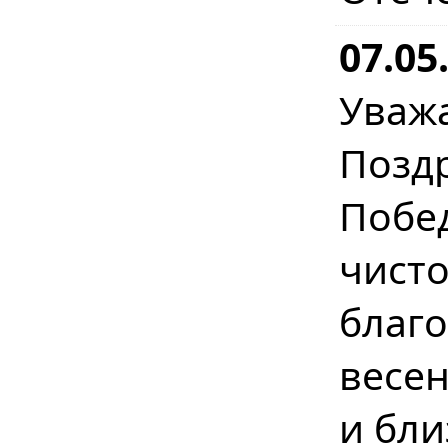
07.05
Уваж
Позд
Побе
чист
бла
весе
и бл