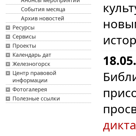
Анонсы мероприятий
куль
События месяца
Архив новостей
новы
Ресурсы
истор
Сервисы
Проекты
Календарь дат
18.0
Железногорск
Биб
Центр правовой
информации
при
Фотогалерея
Полезные ссылки
прос
дикта