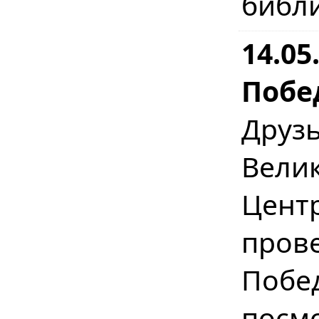
библ
14.0
Побе
Друз
Вел
Цент
пров
Побе
посм