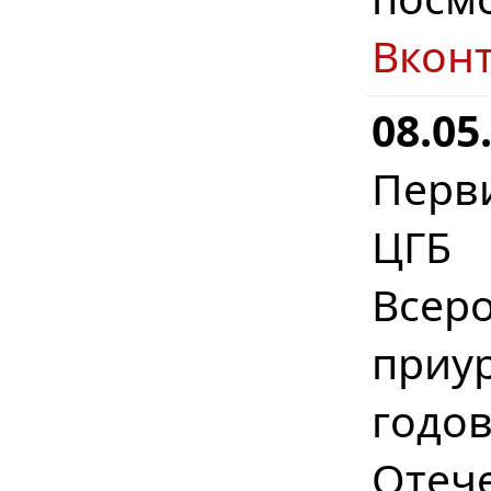
Вкон
08.05
Перв
ЦГБ 
Всер
приу
год
Отеч