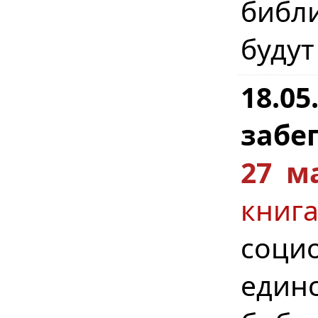
библ
будут
18.0
забег
27 м
кни
соци
един