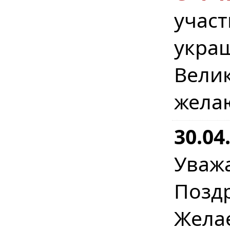
учас
укра
Вел
жела
30.04
Уваж
Позд
Жел