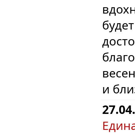
вдохн
буде
дост
бла
весе
и бл
27.04
Един