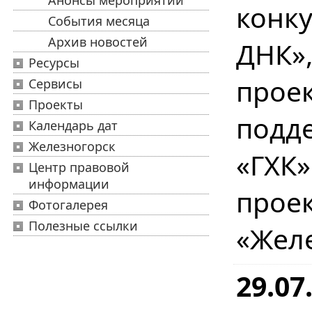
Анонсы мероприятий
конку
События месяца
Архив новостей
ДНК»
Ресурсы
прое
Сервисы
Проекты
подд
Календарь дат
Железногорск
«ГХК
Центр правовой
информации
прое
Фотогалерея
Полезные ссылки
«Жел
29.07