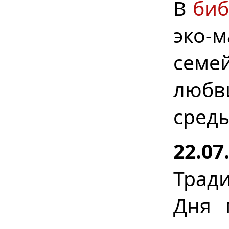
В
биб
эко-
семе
любв
сред
22.07
Трад
Дня 