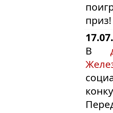
поигр
приз
17.07
В
Желе
соци
конку
Пере