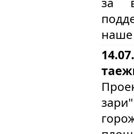
за в
подд
наше
14.07
таеж
Прое
зари
горо
площ