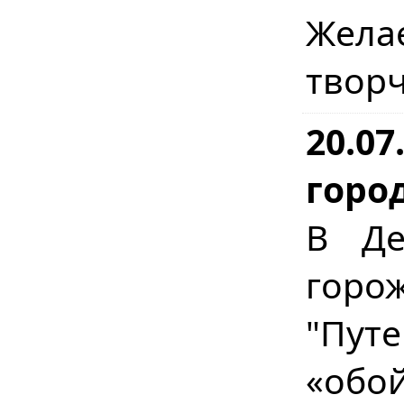
Жела
творч
20.07
горо
В Де
горо
"Пут
«обо