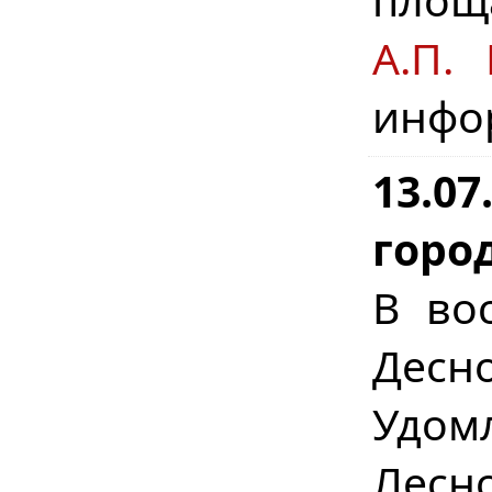
А.П. 
инфо
13.0
город
В во
Десно
Удом
Лесн