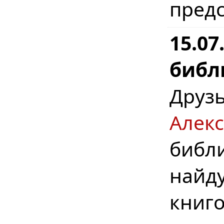
предс
15.0
библ
Дру
Алек
библ
найд
книг