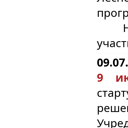
прогр
Наш
участ
09.07
9 и
стар
реше
Учр