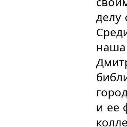
свои
делу 
Сред
наш
Дми
библ
город
и ее 
колл