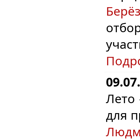
Берё
отбо
учас
Подр
09.07
Лето 
для п
Людм