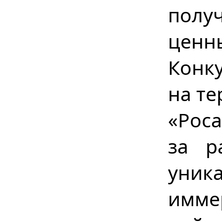
полу
ценн
Конк
на те
«Рос
за р
уник
имме