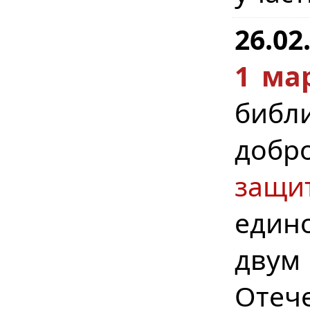
26.02
1 мар
библи
добр
защи
един
дву
Отеч