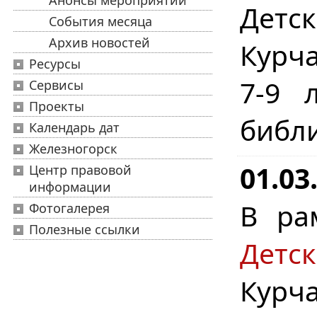
Анонсы мероприятий
Детс
События месяца
Архив новостей
Курча
Ресурсы
7-9 
Сервисы
Проекты
библ
Календарь дат
Железногорск
01.03
Центр правовой
информации
В ра
Фотогалерея
Полезные ссылки
Детс
Курча