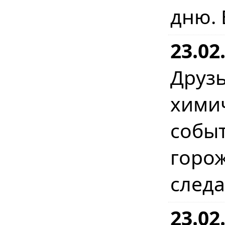
дню. 
23.02
Друз
хими
событ
горо
следа
23.02