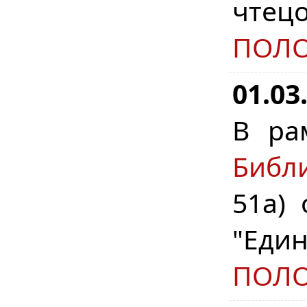
чте
ПОЛ
01.03
В ра
Библ
51а)
"Еди
ПОЛ