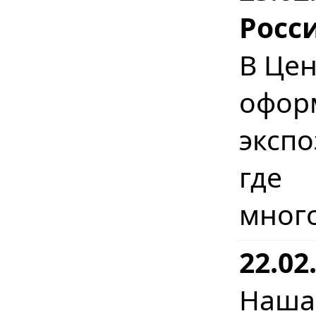
Росс
В Цен
офо
эксп
где
мног
22.02
Наш