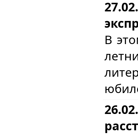
27.0
экспр
В это
лет
лите
юбил
26.02
расст