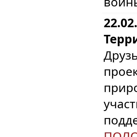
войн
22.02
Терр
Друз
прое
прир
участ
подд
ПОЛ