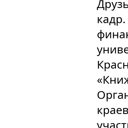
Друзь
кадр
фина
унив
Крас
«Кн
Орга
краев
учас