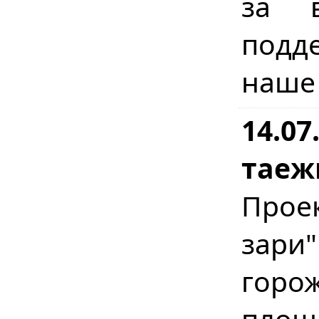
за в
подд
наше
14.07
таеж
Прое
зари
горо
площ