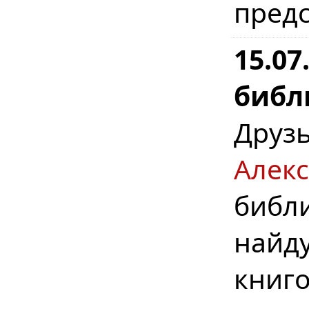
предс
15.0
библ
Дру
Алек
библ
найд
книг