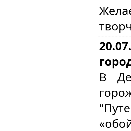
Жела
творч
20.07
горо
В Де
горо
"Пут
«обо