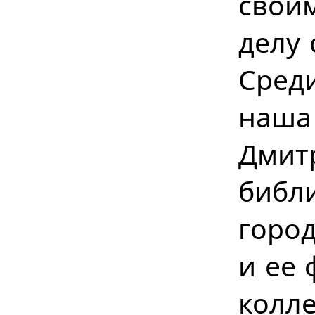
свои
делу 
Сред
наш
Дми
библ
город
и ее 
колл