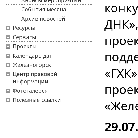
Анонсы мероприятий
конку
События месяца
Архив новостей
ДНК»
Ресурсы
прое
Сервисы
Проекты
подд
Календарь дат
Железногорск
«ГХК
Центр правовой
информации
прое
Фотогалерея
Полезные ссылки
«Жел
29.07