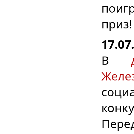
поигр
приз
17.07
В
Желе
соци
конку
Пере