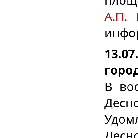
А.П. 
инфо
13.0
город
В во
Десно
Удом
Лесн