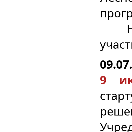
прогр
Наш
участ
09.07
9 и
стар
реше
Учр