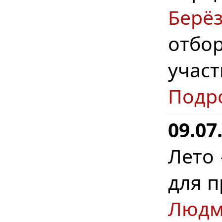
Берё
отбо
учас
Подр
09.07
Лето 
для п
Людм