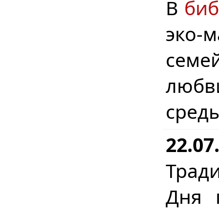
В
биб
эко-
семе
любв
сред
22.07
Трад
Дня 