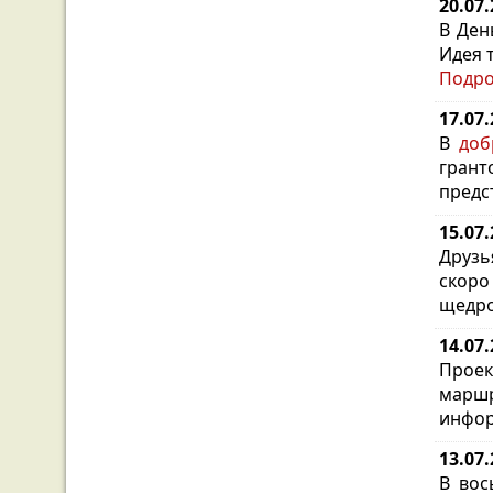
20.07
В Ден
Идея 
Подр
17.07
В
доб
грант
предс
15.07
Друзь
скоро
щедро
14.07
Проек
марш
инфор
13.07
В вос