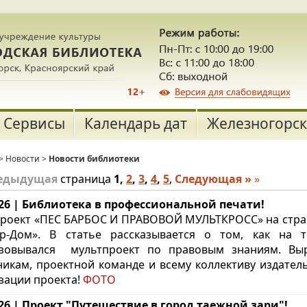
Сервисы
Календарь дат
Железногорск
>
Новости
>
Новости библиотеки
редыдущая
страница
1
,
2
,
3
,
4
,
5
,
Следующая »
»
.26 | Библиотека в профессиональной печати!
проект
«ПЕС БАРБОС И ПРАВОВОЙ МУЛЬТКРОСС» на стра
ер-Дом».
В статье рассказывается о том, как на т
зовывался мультпроект по правовым знаниям.
Выр
никам, проектной команде и всему коллективу издате
зации проекта!
ФОТО
.26 | Проект "Путешествие в город таежной зари"!