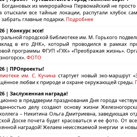
 Богдановых из микрорайона Первомайский не просто 
а отыскали все тайные локации, распутали клубок са
 забрать главные подарки.
Подробнее
26 | Конкурс эссе!
тральной городской библиотеке им. М. Горького подвели
клад в его ДНК», который проводился в рамках про
овой программы ФГУП «ГХК» «Преображая жизнь».
Орг
зногорск».
ФОТО
.26 | ПРОпроекты!
лиотеке им. С. Кучина
стартует новый эко-маршрут «З
щённое любви к природе и охране окружающей среды.
.26 | Заслуженная награда!
ционно в преддверии празднования Дня города честву
данностью делу создают основу жизни Железногорска
коллега – Никитина Ольга Дмитриевна, заведующая от
ской Доске почета будет красоваться и ее фото. От вс
женной наградой! Желаем неиссякаемой энергии и новы