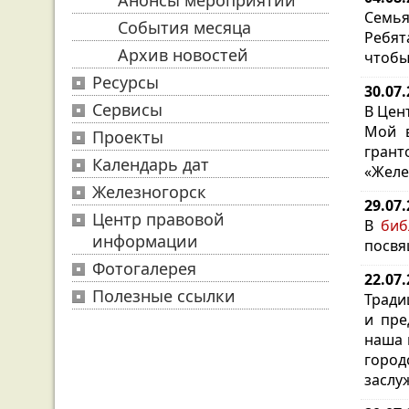
Анонсы мероприятий
Семья
События месяца
Ребят
Архив новостей
чтобы
Ресурсы
30.07.
Сервисы
В Цен
Мой в
Проекты
грант
Календарь дат
«Желе
Железногорск
29.07
Центр правовой
В
биб
информации
посвя
Фотогалерея
22.07
Полезные ссылки
Тради
и пре
наша 
город
заслу