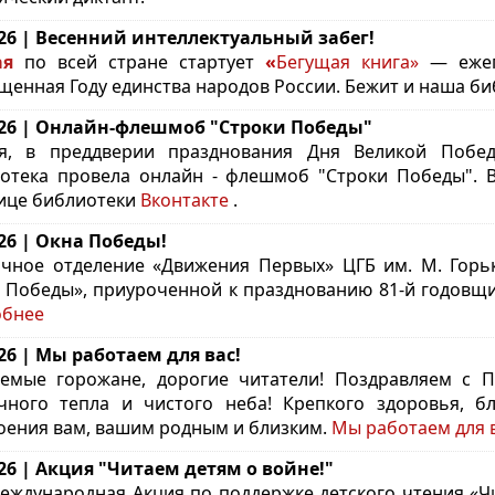
.26 | Весенний интеллектуальный забег!
ая
по всей стране стартует
«
Бегущая книга»
— ежег
щенная Году единства народов России. Бежит и наша б
.26 | Онлайн-флешмоб "Строки Победы"
я, в преддверии празднования Дня Великой Побед
отека провела онлайн - флешмоб "Строки Победы". 
ице библиотеки
Вконтакте
.
.26 | Окна Победы!
чное отделение «Движения Первых» ЦГБ им. М. Горьк
 Победы», приуроченной к празднованию 81-й годовщ
обнее
.26 | Мы работаем для вас!
емые горожане, дорогие читатели! Поздравляем с
чного тепла и чистого неба! Крепкого здоровья, б
оения вам, вашим родным и близким.
Мы работаем для в
.26 | Акция "Читаем детям о войне!"
Международная Акция по поддержке детского чтения «