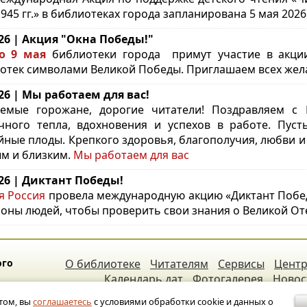
1945 гг.» в библиотеках города запланирована 5 мая 2026
.26 | Акция "Окна Победы!"
о 9 мая
библиотеки города примут участие в акци
отек символами Великой Победы. Приглашаем всех жел
.26 | Мы работаем для вас!
емые горожане, дорогие читатели! Поздравляем с
чного тепла, вдохновения и успехов в работе. Пуст
йные плоды. Крепкого здоровья, благополучия, любви и
м и близким.
Мы работаем для вас
.26 | Диктант Победы!
я Россия
провела международную акцию «Диктант Победы
оны людей, чтобы проверить свои знания о Великой От
ого
О библиотеке
Читателям
Сервисы
Центр
Календарь дат
Фотогалерея
Новос
том, вы
соглашаетесь
с условиями обработки cookie и данных о