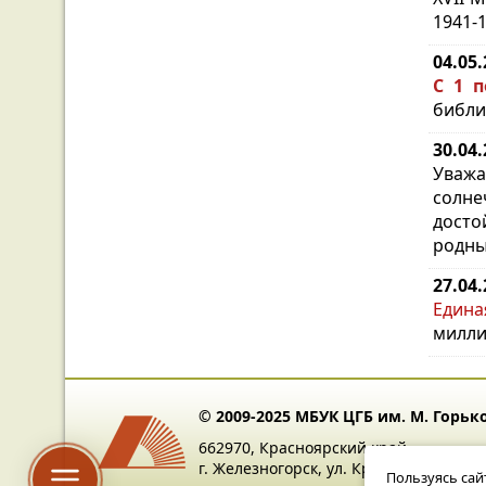
1941-
04.05
С 1 п
библи
30.04
Уважа
солне
досто
родны
27.04
Едина
милли
© 2009-2025 МБУК ЦГБ им. М. Горьк
662970, Красноярский край,
г. Железногорск, ул. Крупской, 8
Пользуясь сай