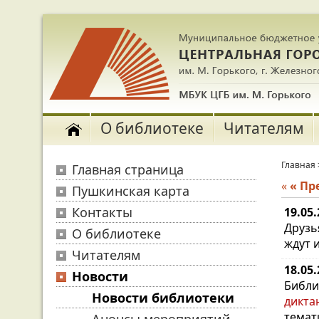
О библиотеке
Читателям
Главная
Главная страница
«
« П
Пушкинская карта
Контакты
19.05
Друзь
О библиотеке
ждут 
Читателям
18.05
Новости
Библи
Новости библиотеки
дикта
темат