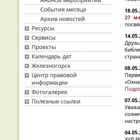
Анонсы мероприятий
События месяца
18.05
27 м
Архив новостей
посвя
Ресурсы
14.05
Сервисы
Друзь
Проекты
библи
Календарь дат
стран
Железногорск
08.05
Центр правовой
Перви
«Окна
информации
Подр
Фотогалерея
07.05
Полезные ссылки
Уважа
солне
настр
04.05
XVII 