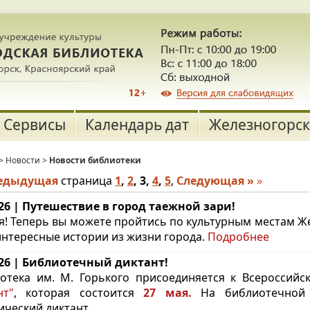
Сервисы
Календарь дат
Железногорск
>
Новости
>
Новости библиотеки
редыдущая
страница
1
,
2
,
3
,
4
,
5
,
Следующая »
»
.26 | Путешествие в город таежной зари!
я! Теперь вы можете пройтись по культурным местам Ж
интересные истории из жизни города.
Подробнее
.26 | Библиотечный диктант!
отека им. М. Горького присоединяется к Всероссий
нт"
, которая состоится
27 мая.
На библиотечной 
ический диктант.