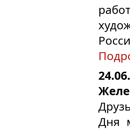
рабо
худо
Росс
Подр
24.06
Желе
Друз
Дня 