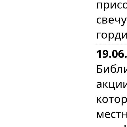
прис
свеч
горди
19.06
Библ
акци
кото
мест