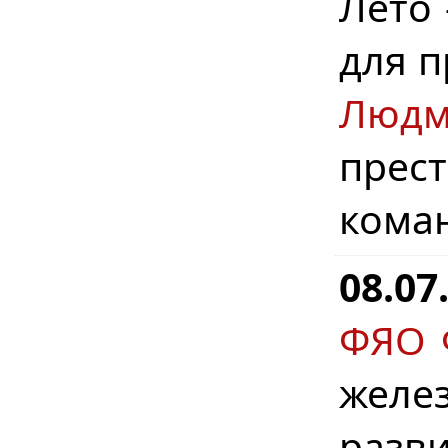
Лето 
для п
Людм
прес
кома
08.07
ФЯО 
желе
разв