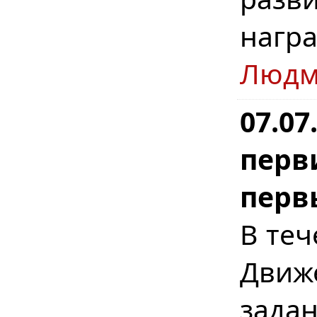
нагр
Людм
07.07
перв
перв
В те
Движ
зада