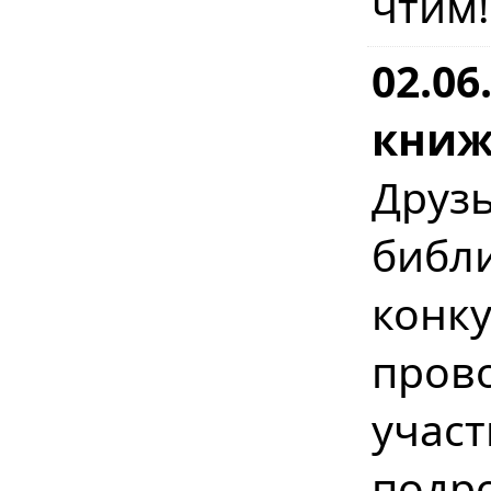
чтим!
02.06
книж
Дру
библ
конку
пров
учас
подро