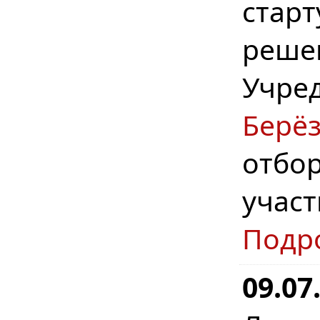
стар
реше
Учр
Берё
отбо
учас
Подр
09.07