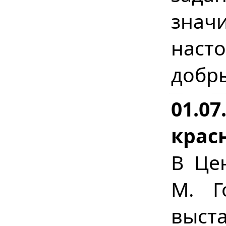
зна
наст
добр
01.07
крас
В Це
М. Г
выст