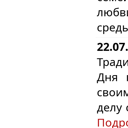
любв
сред
22.07
Трад
Дня 
свои
делу 
Подр