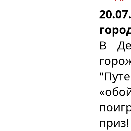
20.07
горо
В Де
горо
"Пут
«обо
поигр
приз