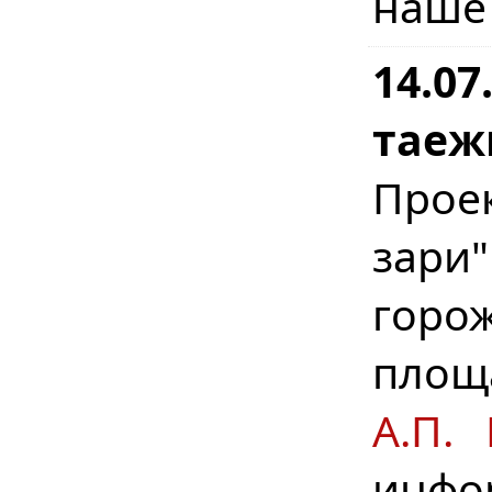
наше
14.07
таеж
Прое
зари
горо
площ
А.П. 
инфо