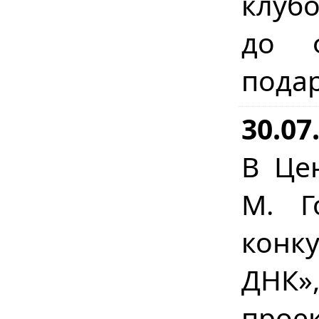
клуб
до ф
пода
30.07
В Це
М. Г
конку
ДНК»
прое