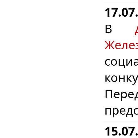
17.07
В
Желе
соци
конку
Пере
предс
15.0