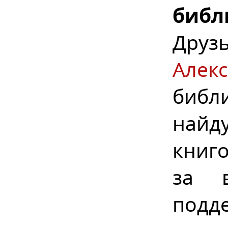
библ
Дру
Алек
библ
найд
книг
за в
подд