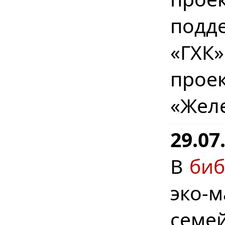
подд
«ГХК
прое
«Жел
29.07
В
биб
эко-
семе