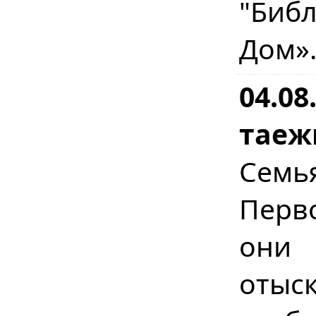
"Биб
Дом»
04.08
таеж
Сем
Перв
они 
отыс