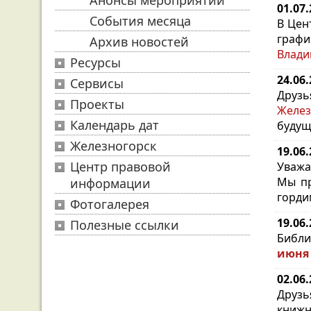
Анонсы мероприятий
01.07
События месяца
В Цен
графи
Архив новостей
Влади
Ресурсы
24.06
Сервисы
Друз
Проекты
Желез
Календарь дат
будущ
Железногорск
19.06
Центр правовой
Уважа
Мы пр
информации
горди
Фотогалерея
19.06
Полезные ссылки
Библи
июня 
02.06
Друз
книжн