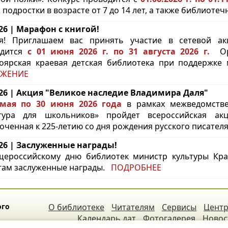
и подростки в возрасте от 7 до 14 лет, а также библиот
.26 | Марафон с книгой!
я! Приглашаем вас принять участие в сетевой а
одится
с 01 июня 2026 г. по 31 августа 2026 г.
Орг
оярская краевая детская библиотека при поддержке 
ЖЕНИЕ
.26 | Акция "Великое наследие Владимира Даля"
 мая по 30 июня 2026 года
в рамках межведомствен
тура для школьников» пройдет всероссийская ак
оченная к 225-летию со дня рождения русского писателя
.26 | Заслуженные награды!
ероссийскому дню библиотек министр культуры Крас
гам заслуженные награды.
ПОДРОБНЕЕ
ого
О библиотеке
Читателям
Сервисы
Центр
Календарь дат
Фотогалерея
Новос