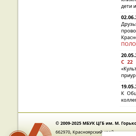
дети 
02.06
Друзь
пров
Красн
ПОЛО
20.05
С 22
«Куль
приур
19.05
К Общ
колле
© 2009-2025 МБУК ЦГБ им. М. Горьк
662970, Красноярский край,