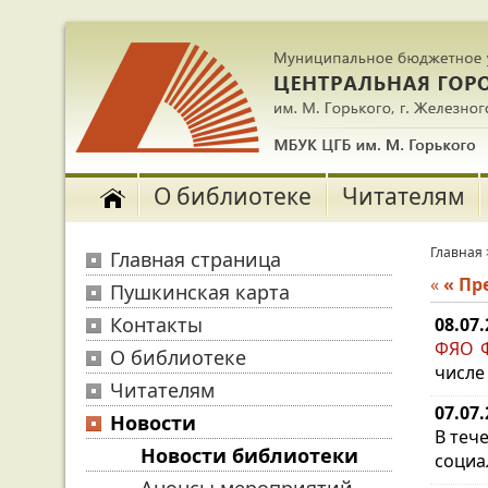
О библиотеке
Читателям
Главная
Главная страница
«
« П
Пушкинская карта
Контакты
08.07
ФЯО Ф
О библиотеке
числе
Читателям
07.07
Новости
В теч
Новости библиотеки
социа