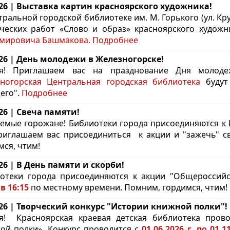
.26 | Выставка картин красноярского художника!
тральной городской библиотеке им. М. Горького (ул. Кр
ческих работ «Слово и образ» красноярского худож
мировича Башмакова.
Подробнее
.26 | День молодежи в Железногорске!
ья! Приглашаем вас на празднование Дня молод
ногорская Центральная городская библиотека
будут 
его".
Подробнее
.26 | Свеча памяти!
емые горожане! Библиотеки города присоединяются к 
иглашаем вас присоединиться к акции и "зажечь" с
мся, чтим!
.26 | В День памяти и скорби!
отеки города присоединяются к акции "Общероссий
в 16:15
по местному времени. Помним, гордимся, чтим!
.26 | Творческий конкурс "Истории книжной полки"!
ья!
Красноярская краевая детская библиотека пров
ой полки». Конкурс проводится с
01.06.2026 г. по 01.