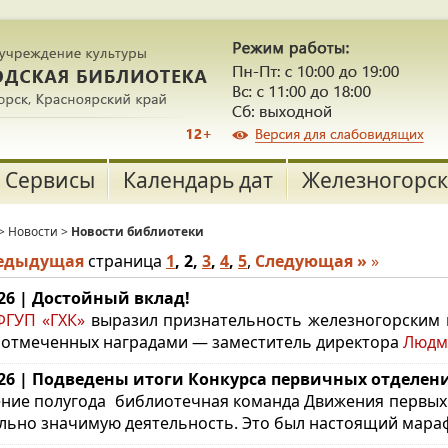
Сервисы
Календарь дат
Железногорск
>
Новости
>
Новости библиотеки
редыдущая
страница
1
,
2
,
3
,
4
,
5
,
Следующая »
»
.26 | Достойный вклад!
ГУП «ГХК»
выразил признательность железногорским в
 отмеченных наградами — заместитель директора
Людм
.26 | Подведены итоги Конкурса первичных отделе
ение полугода библиотечная команда
Движения первых 
льно значимую деятельность. Это был настоящий мараф