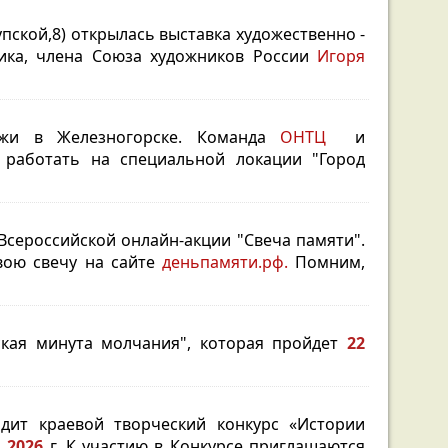
упской,8) открылась выставка художественно -
ника, члена Союза художников России
Игоря
ежи в Железногорске. Команда
ОНТЦ
и
работать на специальной локации "Город
Всероссийской онлайн-акции "Свеча памяти".
вою свечу на сайте
деньпамяти.рф.
Помним,
ская минута молчания", которая пройдет
22
одит краевой творческий конкурс «Истории
11.2026
г. К участию в Конкурсе приглашаются