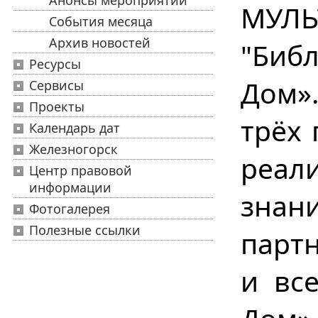
Анонсы мероприятий
МУЛЬ
События месяца
Архив новостей
"Биб
Ресурсы
Дом»
Сервисы
Проекты
трёх
Календарь дат
Железногорск
реал
Центр правовой
информации
знан
Фотогалерея
Полезные ссылки
партн
и вс