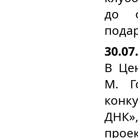
до ф
пода
30.07
В Це
М. Г
конку
ДНК»
прое