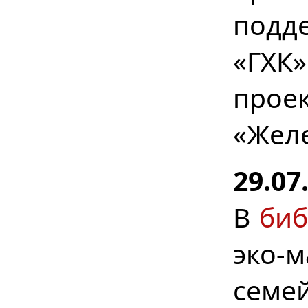
подд
«ГХК
прое
«Жел
29.07
В
биб
эко-
семе