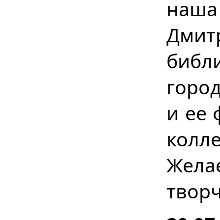
наш
Дми
библ
город
и ее 
колл
Жела
творч