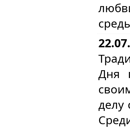
любв
сред
22.07
Трад
Дня 
свои
делу 
Сред