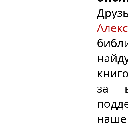
Дру
Алек
библ
найд
книг
за в
подд
наше