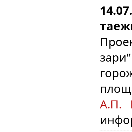
14.07
таеж
Прое
зари
горо
площ
А.П. 
инфо