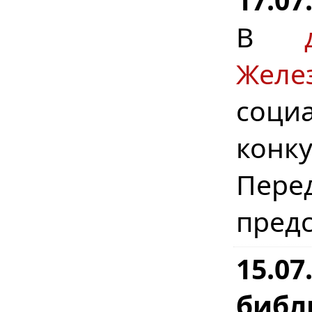
В
Желе
соци
конку
Пере
предс
15.0
библ