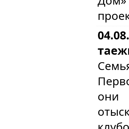
Дом»
прое
04.08
таеж
Сем
Перв
они 
отыс
клуб