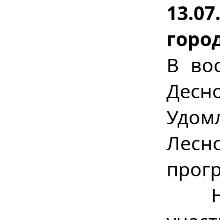
13.0
город
В во
Десно
Удом
Лесн
прогр
Наш