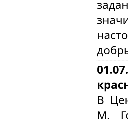
зада
зна
наст
добр
01.07
крас
В Це
М. Г