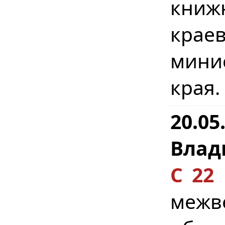
книж
краев
мини
края.
20.05
Влад
С 22
меж