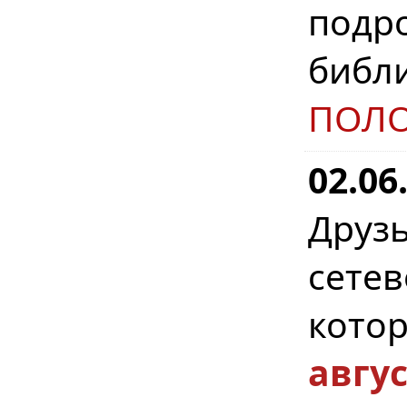
подро
библ
ПОЛ
02.06
Друзь
сете
кото
авгу