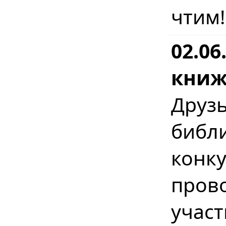
чтим!
02.06
книж
Дру
библ
конку
пров
учас