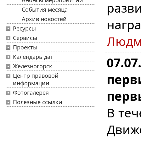
Анонсы мероприятий
разв
События месяца
Архив новостей
нагр
Ресурсы
Людм
Сервисы
Проекты
Календарь дат
07.07
Железногорск
перв
Центр правовой
информации
перв
Фотогалерея
Полезные ссылки
В те
Движ