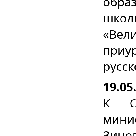
обра
школ
«Вел
приур
русск
19.05
К О
минис
Зин