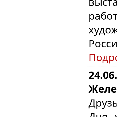
выст
рабо
худо
Росс
Подр
24.06
Желе
Друз
Дня 