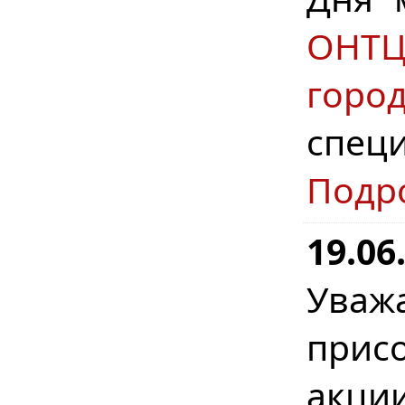
ОНТ
горо
спец
Подр
19.06
Уваж
прис
акци