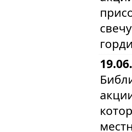
прис
свеч
горди
19.06
Библ
акци
кото
мест