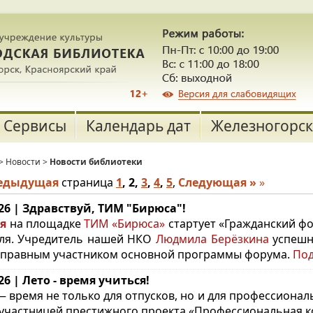
Сервисы
Календарь дат
Железногорск
>
Новости
>
Новости библиотеки
редыдущая
страница
1
,
2
,
3
,
4
,
5
,
Следующая »
»
.26 | Здравствуй, ТИМ "Бирюса"!
я
на площадке
ТИМ «Бирюса»
стартует «Гражданский фо
ля. Учредитель нашей НКО
Людмила Берёзкина
успешн
правным участником основной программы форума.
По
.26 | Лето - время учиться!
— время не только для отпусков, но и для профессионал
 участницей престижного проекта «Профессиональная 