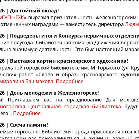
.26 | Достойный вклад!
ГУП «ГХК»
выразил признательность железногорским в
 отмеченных наградами — заместитель директора
Людм
.26 | Подведены итоги Конкурса первичных отделе
ение полугода библиотечная команда
Движения первых 
льно значимую деятельность. Это был настоящий мараф
.26 | Выставка картин красноярского художника!
тральной городской библиотеке им. М. Горького (ул. Кр
ческих работ «Слово и образ» красноярского худож
мировича Башмакова.
Подробнее
.26 | День молодежи в Железногорске!
ья! Приглашаем вас на празднование Дня молод
ногорская Центральная городская библиотека
будут 
его".
Подробнее
.26 | Свеча памяти!
емые горожане! Библиотеки города присоединяются к 
иглашаем вас присоединиться к акции и "зажечь" с