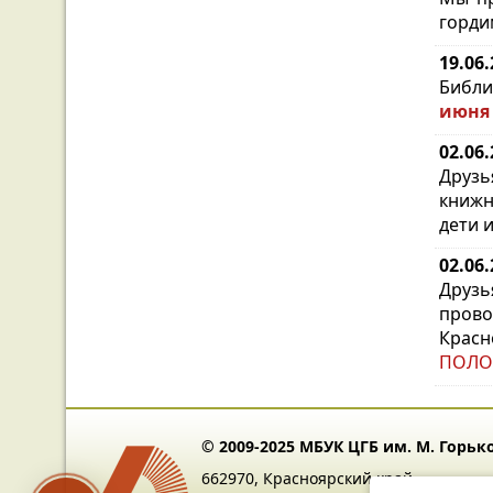
горди
19.06
Библи
июня 
02.06
Друз
книжн
дети 
02.06
Друзь
пров
Красн
ПОЛО
© 2009-2025 МБУК ЦГБ им. М. Горьк
662970, Красноярский край,