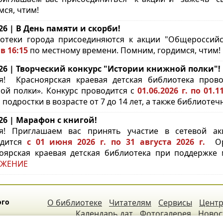
мся, чтим!
.26 | В День памяти и скорби!
отеки города присоединяются к акции "Общероссий
в 16:15
по местному времени. Помним, гордимся, чтим!
.26 | Творческий конкурс "Истории книжной полки"!
ья!
Красноярская краевая детская библиотека пров
ой полки». Конкурс проводится с
01.06.2026 г. по 01.
и подростки в возрасте от 7 до 14 лет, а также библиот
.26 | Марафон с книгой!
я! Приглашаем вас принять участие в сетевой а
одится
с 01 июня 2026 г. по 31 августа 2026 г.
Орг
оярская краевая детская библиотека при поддержке 
ЖЕНИЕ
ого
О библиотеке
Читателям
Сервисы
Центр
Календарь дат
Фотогалерея
Новос