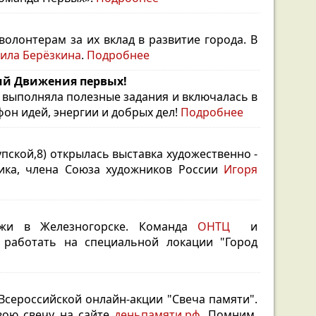
олонтерам за их вклад в развитие города. В
ила Берёзкина
.
Подробнее
ний Движения первых!
выполняла полезные задания и включалась в
он идей, энергии и добрых дел!
Подробнее
упской,8) открылась выставка художественно -
ника, члена Союза художников России
Игоря
ежи в Железногорске. Команда
ОНТЦ
и
работать на специальной локации "Город
Всероссийской онлайн-акции "Свеча памяти".
вою свечу на сайте
деньпамяти.рф.
Помним,