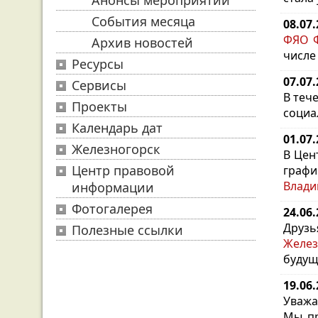
Анонсы мероприятий
События месяца
08.07
ФЯО Ф
Архив новостей
числе
Ресурсы
07.07
Сервисы
В теч
Проекты
социа
Календарь дат
01.07
Железногорск
В Цен
Центр правовой
графи
Влади
информации
Фотогалерея
24.06
Друз
Полезные ссылки
Желез
будущ
19.06
Уважа
Мы пр