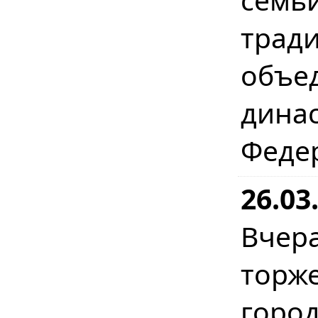
трад
объ
дина
Феде
26.03
Вчер
торж
гор