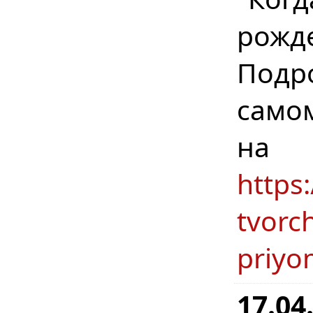
рожд
Подр
само
н
https
tvorc
priyo
17.04