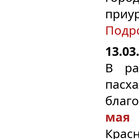
приу
Подр
13.03
В ра
пасх
благ
мая
Крас