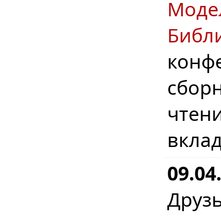
Моде
Библ
конф
сбо
чтен
вклад
09.04
Друз