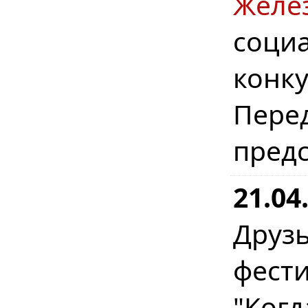
Желе
соци
конку
Пере
предс
21.04
Друз
фест
"Когд