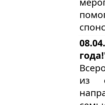
мер
помо
спон
08.04
года!
Всер
из с
напр
сем