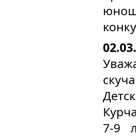
юнош
конк
02.03
Уваж
скуч
Детс
Курча
7-9 