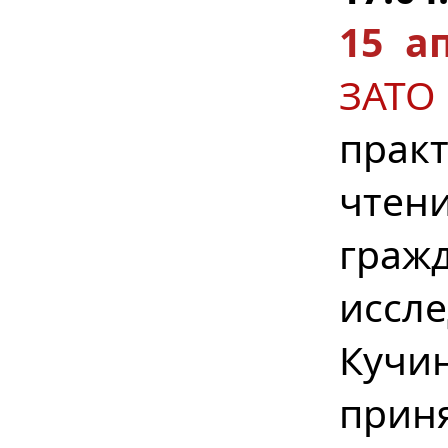
15 а
ЗАТО
прак
чтен
гра
иссл
Куч
прин