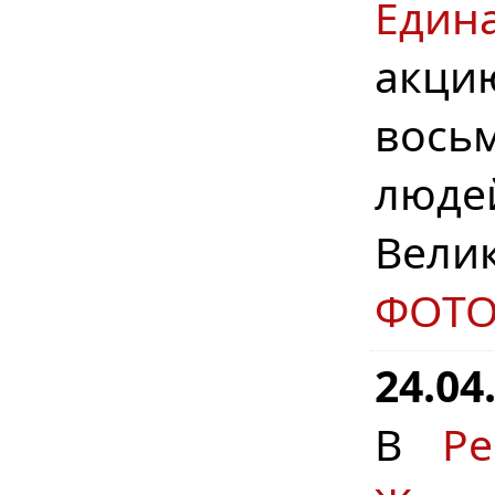
Един
акци
вось
люде
Вели
ФОТ
24.04
В
Р