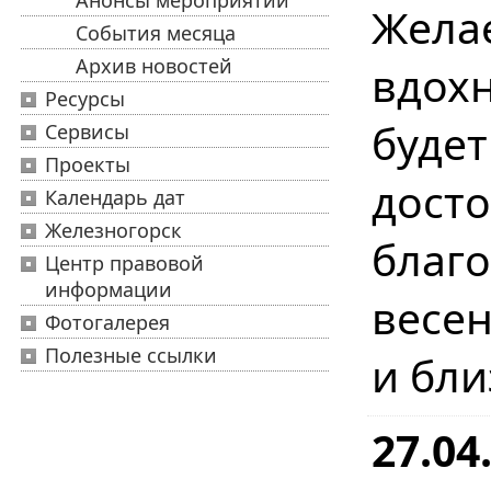
Анонсы мероприятий
Жел
События месяца
Архив новостей
вдохн
Ресурсы
буде
Сервисы
Проекты
дост
Календарь дат
Железногорск
бла
Центр правовой
информации
весе
Фотогалерея
Полезные ссылки
и бл
27.04