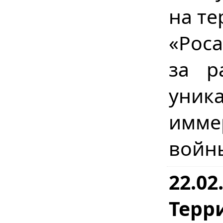
на те
«Рос
за р
уник
имме
войн
22.02
Терр