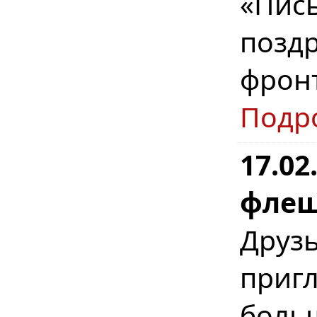
«Пис
позд
фрон
Подр
17.02
флеш
Дру
при
бол