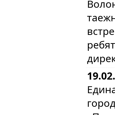
Воло
таеж
встр
ребя
дире
19.0
Един
горо