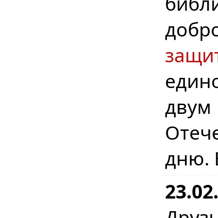
библи
добр
защи
един
дву
Отеч
дню. 
23.02
Друз