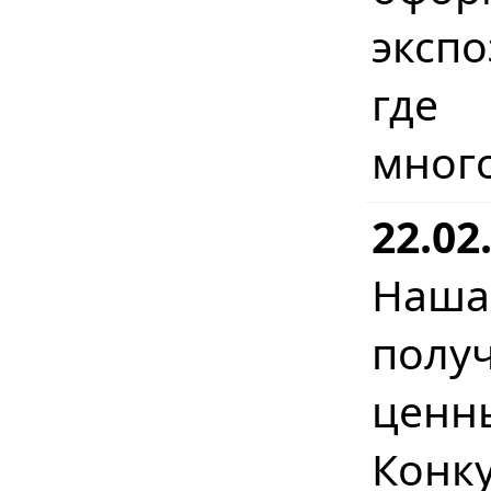
эксп
где
мног
22.02
Наш
полу
ценн
Конк