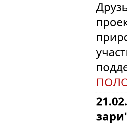
Друз
прое
прир
участ
подд
ПОЛ
21.02
зари