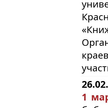
унив
Крас
«Кн
Орга
краев
учас
26.02
1 мар