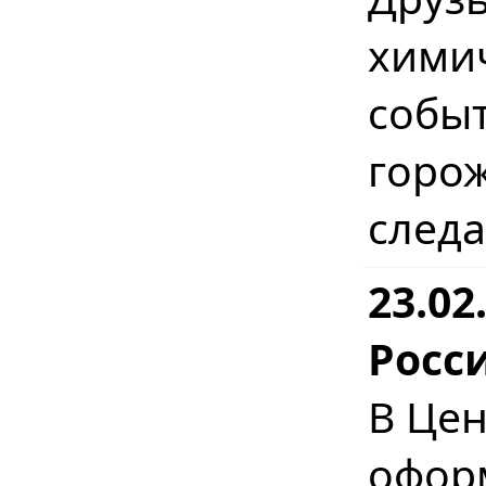
хими
событ
горо
следа
23.02
Росс
В Цен
офо