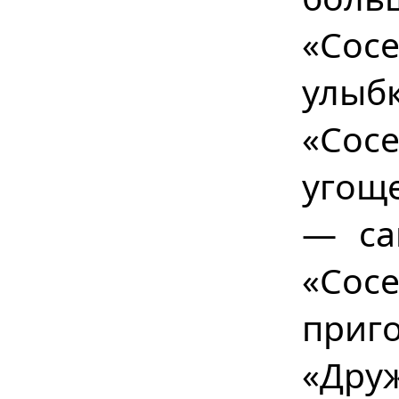
«Сос
улыб
«Сос
угощ
— са
«Сос
приг
«Дру