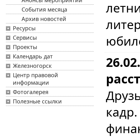
Анонсы мероприятий
лет
События месяца
Архив новостей
лите
Ресурсы
юбил
Сервисы
Проекты
Календарь дат
26.02
Железногорск
расст
Центр правовой
информации
Друзь
Фотогалерея
Полезные ссылки
кадр
фина