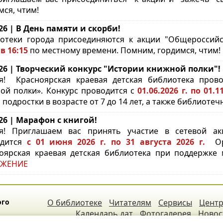
мся, чтим!
.26 | В День памяти и скорби!
отеки города присоединяются к акции "Общероссий
в 16:15
по местному времени. Помним, гордимся, чтим!
.26 | Творческий конкурс "Истории книжной полки"!
ья!
Красноярская краевая детская библиотека пров
ой полки». Конкурс проводится с
01.06.2026 г. по 01.
и подростки в возрасте от 7 до 14 лет, а также библиот
.26 | Марафон с книгой!
я! Приглашаем вас принять участие в сетевой а
одится
с 01 июня 2026 г. по 31 августа 2026 г.
Орг
оярская краевая детская библиотека при поддержке 
ЖЕНИЕ
ого
О библиотеке
Читателям
Сервисы
Центр
Календарь дат
Фотогалерея
Новос