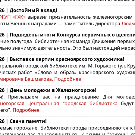
.26 | Достойный вклад!
ГУП «ГХК»
выразил признательность железногорским в
 отмеченных наградами — заместитель директора
Людм
.26 | Подведены итоги Конкурса первичных отделе
ение полугода библиотечная команда
Движения первых 
льно значимую деятельность. Это был настоящий мараф
.26 | Выставка картин красноярского художника!
тральной городской библиотеке им. М. Горького (ул. Кр
ческих работ «Слово и образ» красноярского худож
мировича Башмакова.
Подробнее
.26 | День молодежи в Железногорске!
ья! Приглашаем вас на празднование Дня молод
ногорская Центральная городская библиотека
будут 
его".
Подробнее
.26 | Свеча памяти!
емые горожане! Библиотеки города присоединяются к 
иглашаем вас присоединиться к акции и "зажечь" с