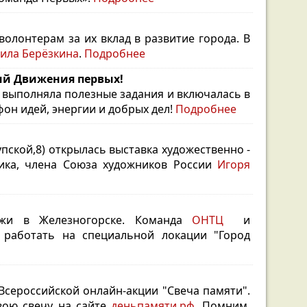
олонтерам за их вклад в развитие города. В
ила Берёзкина
.
Подробнее
ний Движения первых!
выполняла полезные задания и включалась в
он идей, энергии и добрых дел!
Подробнее
упской,8) открылась выставка художественно -
ника, члена Союза художников России
Игоря
ежи в Железногорске. Команда
ОНТЦ
и
работать на специальной локации "Город
Всероссийской онлайн-акции "Свеча памяти".
вою свечу на сайте
деньпамяти.рф.
Помним,