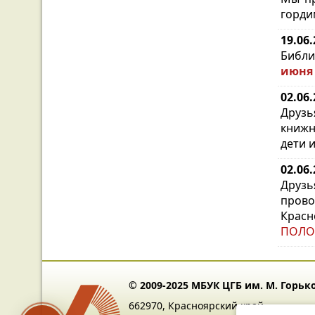
горди
19.06
Библи
июня 
02.06
Друз
книжн
дети 
02.06
Друзь
пров
Красн
ПОЛО
© 2009-2025 МБУК ЦГБ им. М. Горьк
662970, Красноярский край,