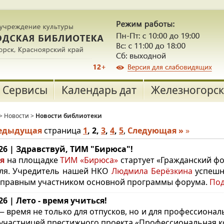
Сервисы
Календарь дат
Железногорск
>
Новости
>
Новости библиотеки
редыдущая
страница
1
,
2
,
3
,
4
,
5
,
Следующая »
»
.26 | Здравствуй, ТИМ "Бирюса"!
я
на площадке
ТИМ «Бирюса»
стартует «Гражданский фо
ля. Учредитель нашей НКО
Людмила Берёзкина
успешн
правным участником основной программы форума.
По
.26 | Лето - время учиться!
— время не только для отпусков, но и для профессионал
 участницей престижного проекта «Профессиональная 