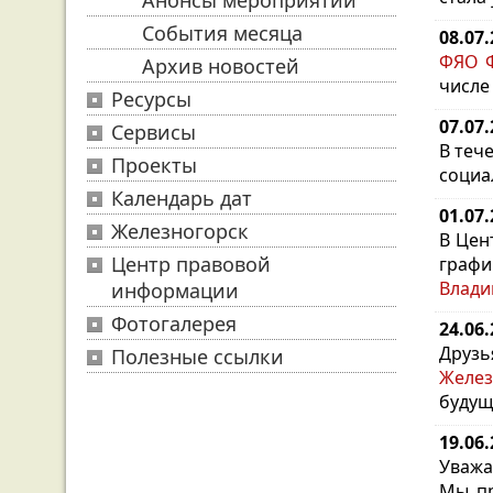
Анонсы мероприятий
События месяца
08.07
ФЯО Ф
Архив новостей
числе
Ресурсы
07.07
Сервисы
В теч
Проекты
социа
Календарь дат
01.07
Железногорск
В Цен
Центр правовой
графи
Влади
информации
Фотогалерея
24.06
Друз
Полезные ссылки
Желез
будущ
19.06
Уважа
Мы пр