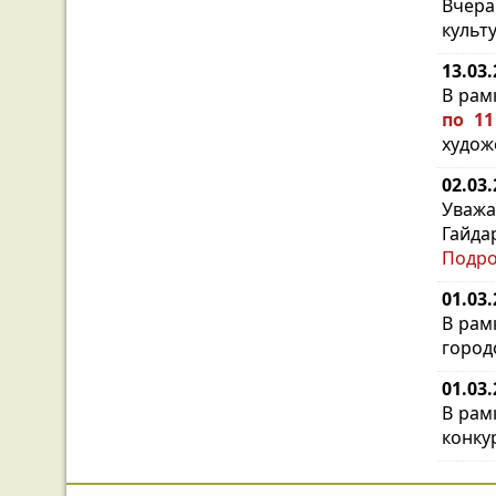
Вчера
культ
13.03
В рам
по 11
худож
02.03
Уважа
Гайда
Подр
01.03
В рам
город
01.03
В рам
конкур