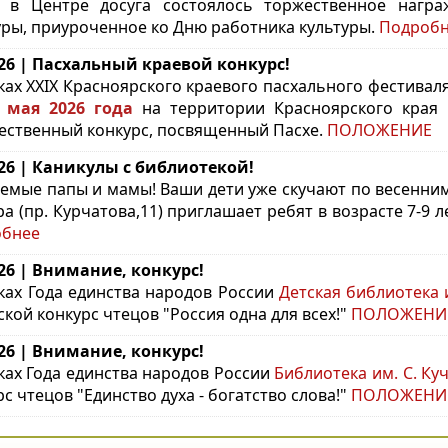
 в Центре досуга состоялось торжественное награ
уры, приуроченное ко Дню работника культуры.
Подроб
.26 | Пасхальный краевой конкурс!
ках XXIX Красноярского краевого пасхального фестивал
 мая 2026 года
на территории Красноярского края 
ественный конкурс, посвященный Пасхе.
ПОЛОЖЕНИЕ
.26 | Каникулы с библиотекой!
емые папы и мамы!
Ваши дети уже скучают по весенни
ра (пр. Курчатова,11) приглашает ребят в возрасте 7-9 
обнее
.26 | Внимание, конкурс!
ках Года единства народов России
Детская библиотека 
ской конкурс чтецов "Россия одна для всех!"
ПОЛОЖЕНИ
.26 | Внимание, конкурс!
ках Года единства народов России
Библиотека им. С. Ку
с чтецов "Единство духа - богатство слова!"
ПОЛОЖЕНИ