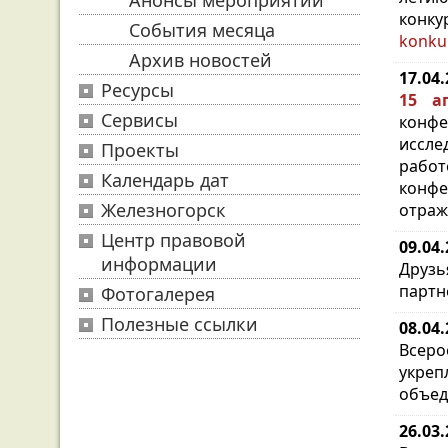
Анонсы мероприятий
конк
События месяца
konku
Архив новостей
17.04
Ресурсы
15 а
Сервисы
конфе
иссле
Проекты
работ
Календарь дат
конфе
Железногорск
отраж
Центр правовой
09.04
информации
Друзь
партн
Фотогалерея
Полезные ссылки
08.04
Всеро
укре
объед
26.03