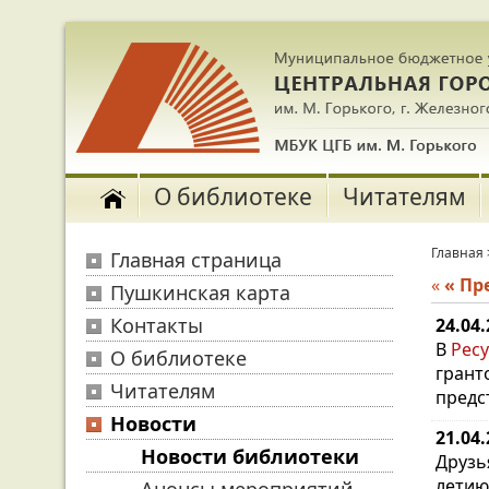
О библиотеке
Читателям
Главная
Главная страница
«
« П
Пушкинская карта
Контакты
24.04
В
Рес
О библиотеке
грант
Читателям
предс
Новости
21.04
Новости библиотеки
Друзь
летию