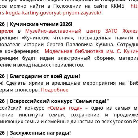
урсе можно найти в Положении на сайте ККМБ
htt
rs-kogda-kartiny-govoryat-priyom-zayavok/
.
.26 | Кучинские чтения 2026!
преля
в
Музейно-выставочный центр ЗАТО Желез
ренция «Кучинские чтения», посвящённая памяти 
дователя истории Сергея Павловича Кучина.
Сотрудн
е конференции:
Модельная библиотека им. С. Кучи
ренции будет издан электронный сборник материа
ение и вклад наших специалистов.
.26 | Благодарим от всей души!
я! Сделать яркие и зрелищные мероприятия на "Б
еры и спонсоры.
Подробнее
.26 | Всероссийский конкурс "Семья года!"
ссийский конкурс
«Семья года»
– одно из самых ма
пление института семьи, сохранение и продвиже
иняющих семьи и семейные династии со всех уголков Р
.26 | Заслуженные награды!