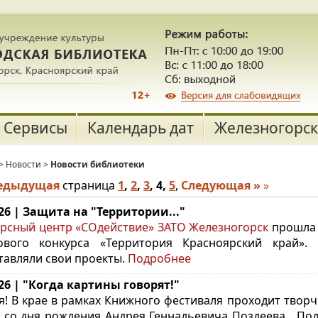
Сервисы
Календарь дат
Железногорск
>
Новости
>
Новости библиотеки
редыдущая
страница
1
,
2
,
3
,
4
,
5
,
Следующая »
»
.26 | Защита на "Территории..."
урсный центр «СОдействие» ЗАТО Железногорск
прошла 
ового конкурса «Территория Красноярский край».
тавляли свои проекты.
Подробнее
.26 | "Когда картины говорят!"
я! В крае в рамках Книжного фестиваля проходит творче
 со дня рождения Андрея Геннадьевича Поздеева. П