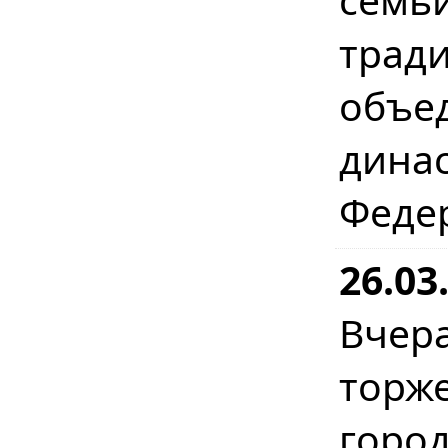
трад
объ
дина
Феде
26.03
Вчер
торж
гор