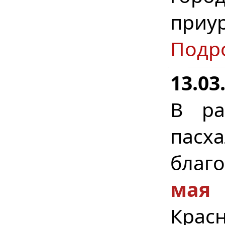
приу
Подр
13.03
В ра
пасх
благ
мая
Крас