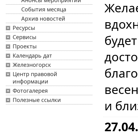
Анонсы мероприятий
Жел
События месяца
Архив новостей
вдохн
Ресурсы
буде
Сервисы
Проекты
дост
Календарь дат
Железногорск
бла
Центр правовой
информации
весе
Фотогалерея
Полезные ссылки
и бл
27.04