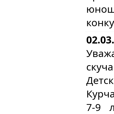
юнош
конк
02.03
Уваж
скуч
Детс
Курча
7-9 