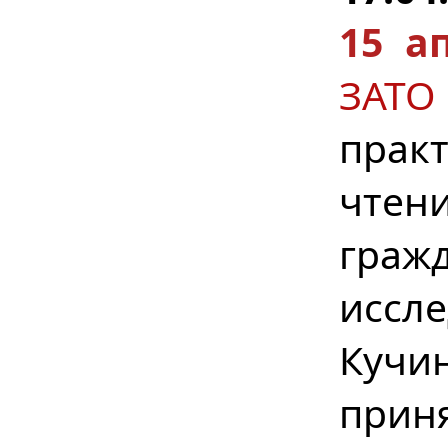
15 а
ЗАТО
прак
чтен
гра
иссл
Куч
прин