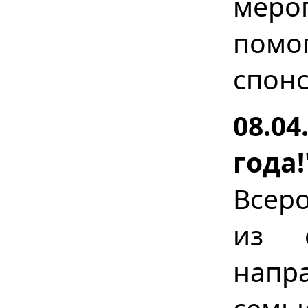
мер
помо
спон
08.04
года!
Всер
из с
напр
сем