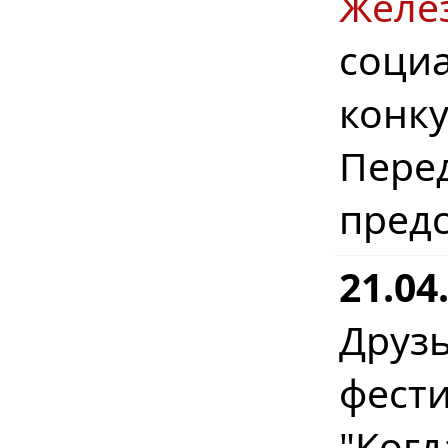
Желе
соци
конку
Пере
предс
21.04
Друз
фест
"Когд