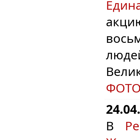
Един
акци
вось
люде
Вели
ФОТ
24.04
В
Р