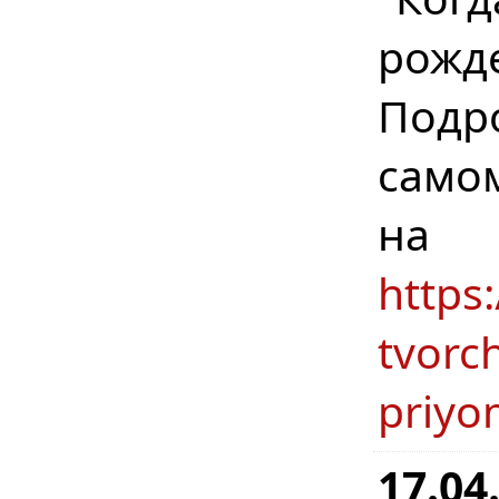
рожд
Подр
само
н
https
tvorc
priyo
17.04