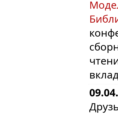
Моде
Библ
конф
сбо
чтен
вклад
09.04
Друз