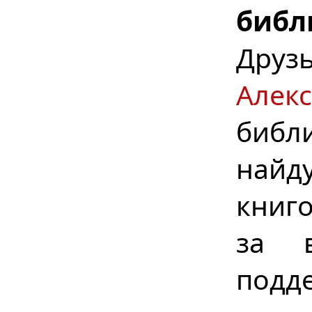
библ
Дру
Алек
библ
найд
книг
за в
подд