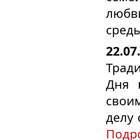
любв
сред
22.07
Трад
Дня 
свои
делу 
Подр