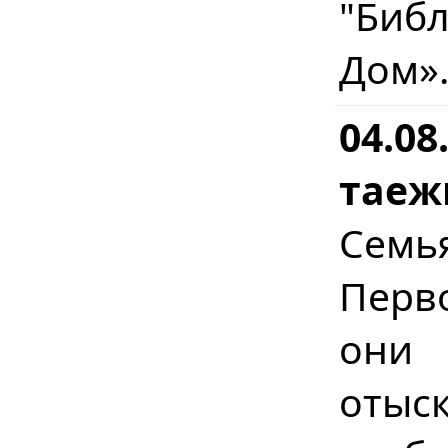
"Биб
Дом»
04.08
таеж
Сем
Перв
они 
отыс