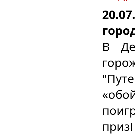
20.07
горо
В Де
горо
"Пут
«обо
поигр
приз