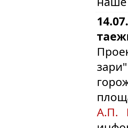
наше
14.07
таеж
Прое
зари
горо
площ
А.П. 
инфо