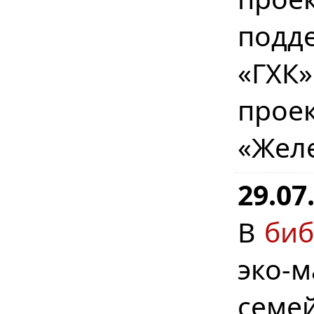
подд
«ГХК
прое
«Жел
29.07
В
биб
эко-
семе