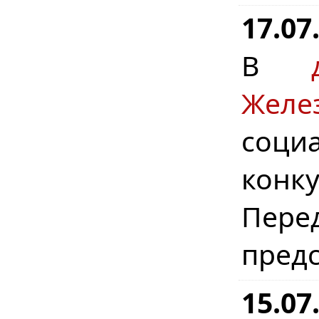
17.07
В
Желе
соци
конку
Пере
предс
15.0