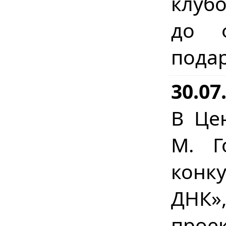
клуб
до ф
пода
30.07
В Це
М. Г
конку
ДНК»
прое