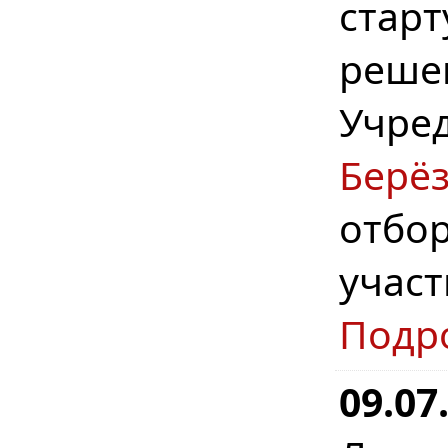
стар
реше
Учр
Берё
отбо
учас
Подр
09.07