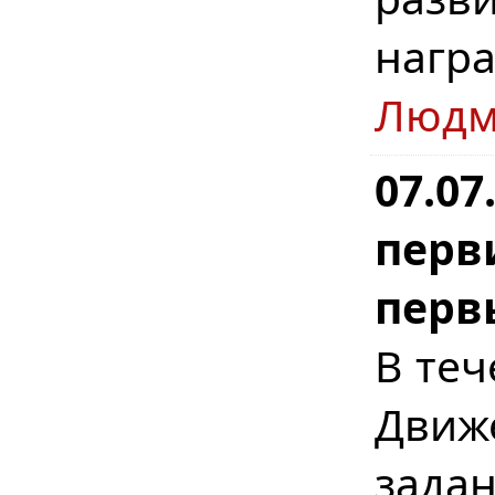
нагр
Людм
07.07
перв
перв
В те
Движ
зада