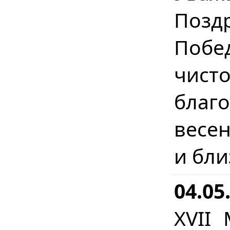
Позд
Побе
чист
бла
весе
и бл
04.05
XVII