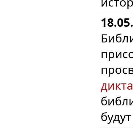
истор
18.0
Биб
при
прос
дикта
библ
будут