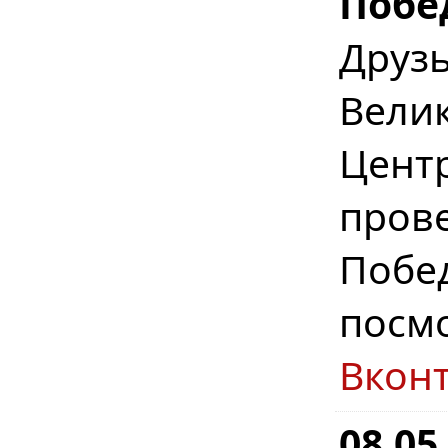
Побе
Друз
Вел
Цент
пров
Побе
посм
Вкон
08.05