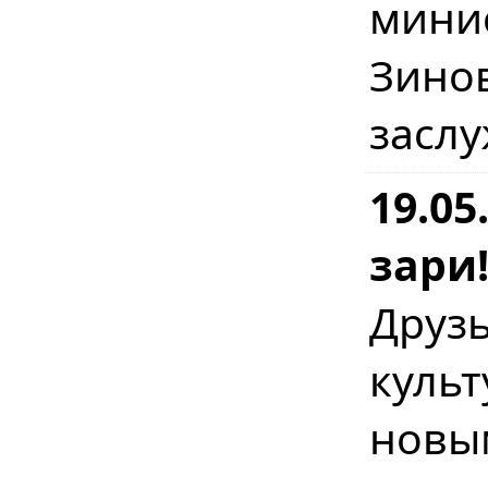
минис
Зин
засл
19.05
зари
Друз
куль
новы