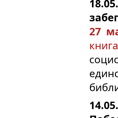
18.0
забег
27 м
кни
соци
един
библ
14.0