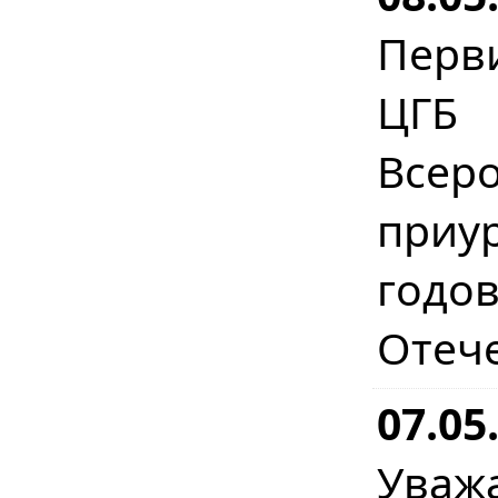
Перв
ЦГБ 
Всер
приу
год
Отеч
07.05
Уваж