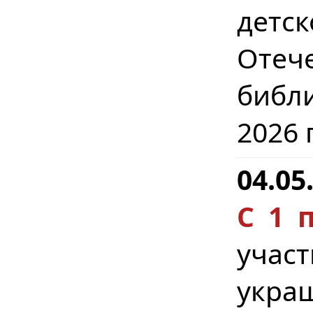
детс
Отеч
библ
2026 
04.05
С 1 
учас
укра