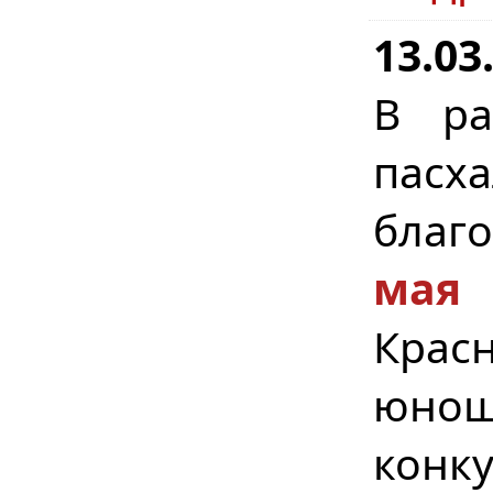
13.03
В ра
пасх
благ
мая
Крас
юнош
конк