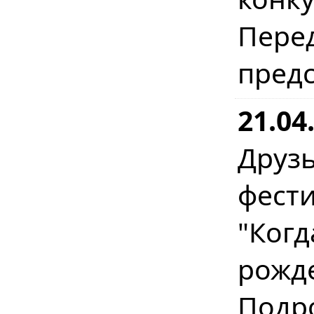
Пере
предс
21.04
Друз
фест
"Когд
рожд
Подр