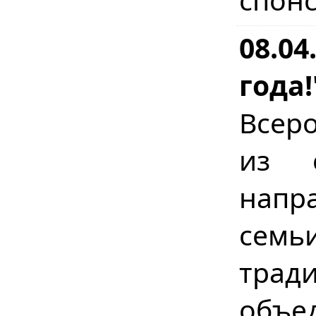
08.04
года!
Всер
из с
напр
сем
трад
объ