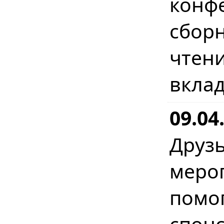
конф
сбо
чтен
вклад
09.04
Друз
мер
помо
спон