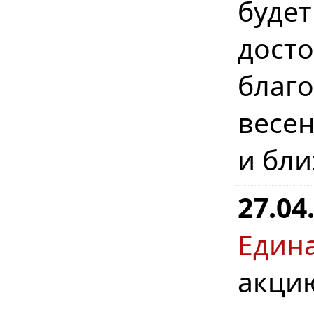
буде
дост
бла
весе
и бл
27.04
Един
акци