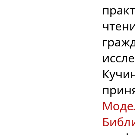
прак
чтен
гра
иссл
Куч
прин
Моде
Библ