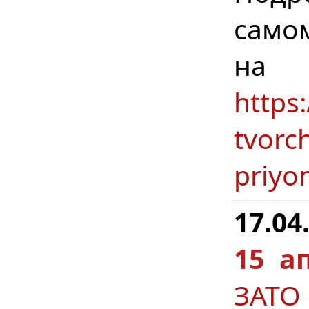
само
н
https
tvorc
priyo
17.04
15 а
ЗАТО