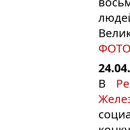
вось
люде
Вели
ФОТ
24.04
В
Р
Желе
соци
конку