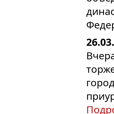
дина
Феде
26.03
Вчер
торж
гор
приу
Подр