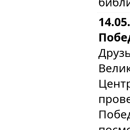
библ
14.0
Побе
Друз
Вел
Цент
пров
Побе
посм