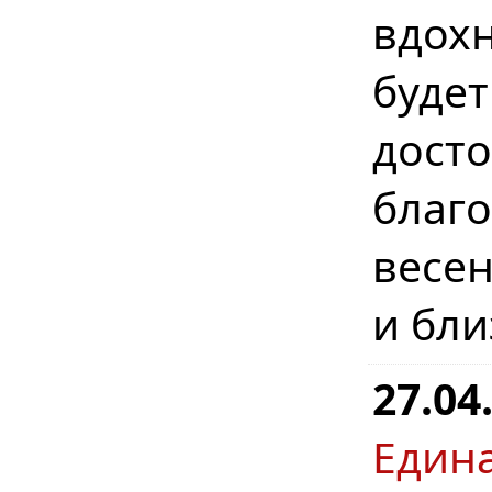
вдохн
буде
дост
бла
весе
и бл
27.04
Един