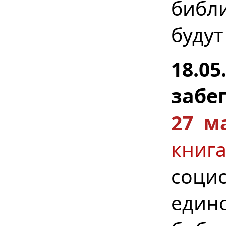
библ
будут
18.0
забег
27 м
кни
соци
един