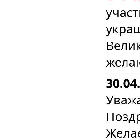
учас
укра
Вел
жела
30.04
Уваж
Позд
Жел