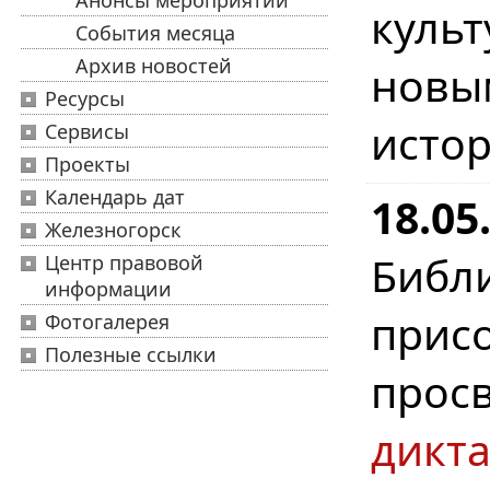
Анонсы мероприятий
куль
События месяца
Архив новостей
новы
Ресурсы
истор
Сервисы
Проекты
Календарь дат
18.0
Железногорск
Биб
Центр правовой
информации
при
Фотогалерея
Полезные ссылки
прос
дикта