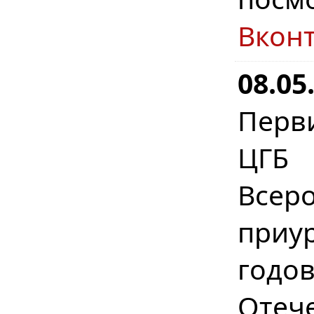
Вкон
08.05
Перв
ЦГБ 
Всер
приу
год
Отеч