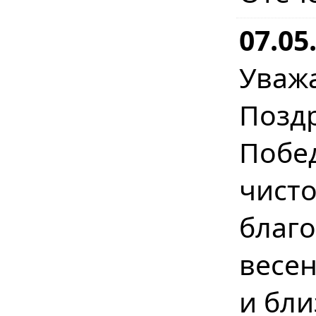
07.05
Уваж
Позд
Побе
чист
бла
весе
и бл