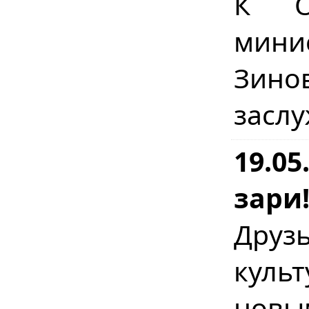
К О
минис
Зин
засл
19.05
зари
Друз
куль
новы