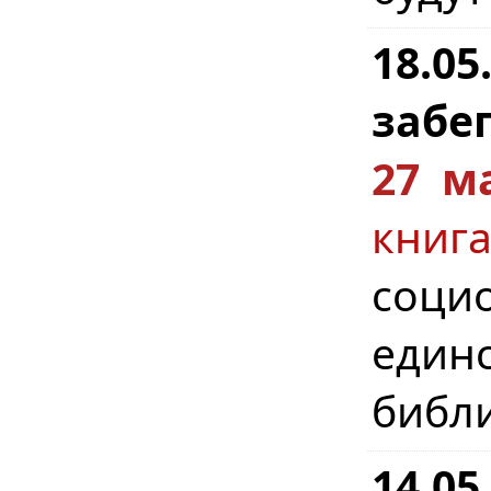
18.0
забег
27 м
кни
соци
един
библ
14.0