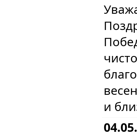
Уваж
Позд
Побе
чист
бла
весе
и бл
04.05