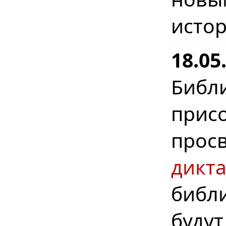
истор
18.0
Биб
при
прос
дикта
библ
будут