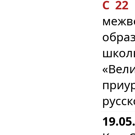
С 22
меж
обра
школ
«Вел
приур
русск
19.05