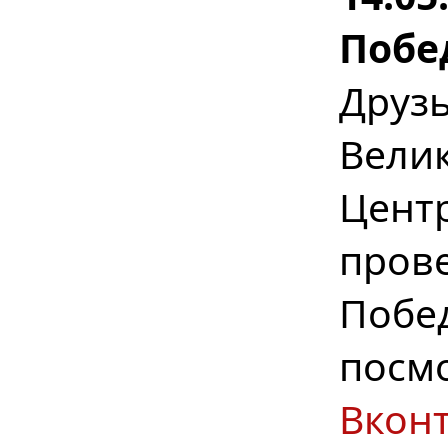
Побе
Друз
Вел
Цент
пров
Побе
посм
Вкон