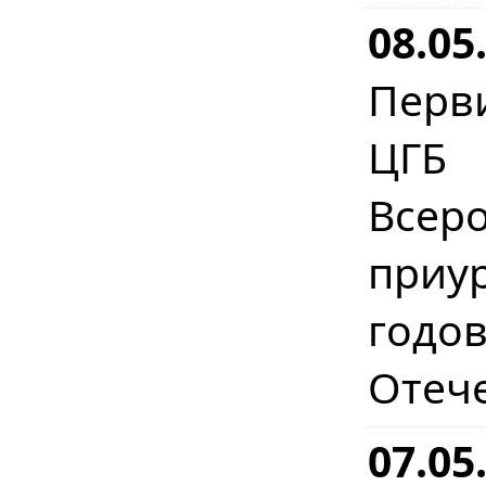
08.05
Перв
ЦГБ 
Всер
приу
год
Отеч
07.05