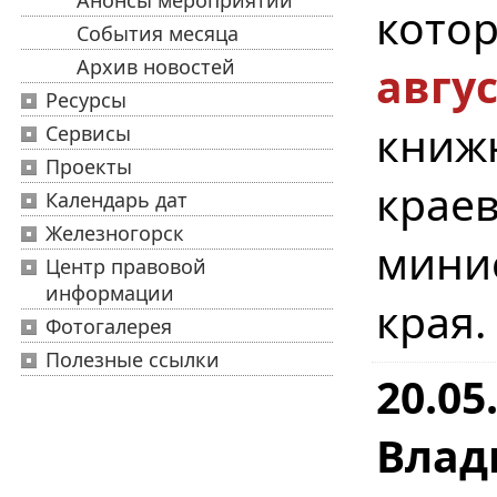
Анонсы мероприятий
кото
События месяца
Архив новостей
авгу
Ресурсы
книж
Сервисы
Проекты
краев
Календарь дат
Железногорск
мини
Центр правовой
информации
края.
Фотогалерея
Полезные ссылки
20.05
Влад