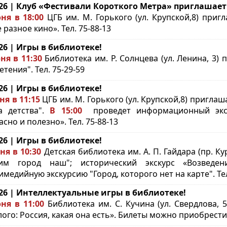
.26 | Клуб «Фестивали Короткого Метра» приглашает
ня в 18:00
ЦГБ им. М. Горького (ул. Крупской,8) приг
 разное кино». Тел. 75-88-13
.26 | Игры в библиотеке!
ня в 11:30
Библиотека им. Р. Солнцева (ул. Ленина, 3)
тения". Тел. 75-29-59
.26 | Игры в библиотеке!
ня в 11:15
ЦГБ им. М. Горького (ул. Крупской,8) пригл
а детства".
В 15:00
проведет информационный экску
сно и полезно». Тел. 75-88-13
.26 | Игры в библиотеке!
ня в 10:30
Детская библиотека им. А. П. Гайдара (пр. К
оим город наш"; исторический экскурс «Возведе
имедийную экскурсию "Город, которого нет на карте". Тел
.26 | Интеллектуальные игры в библиотеке!
ня в 11:00
Библиотека им. С. Кучина (ул. Свердлова,
ого: Россия, какая она есть». Билеты можно приобрест