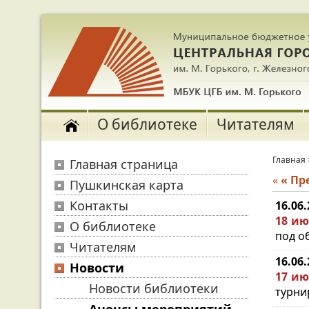
О библиотеке
Читателям
Главная
Главная страница
«
« П
Пушкинская карта
Контакты
16.06
18 ию
О библиотеке
под о
Читателям
16.06
Новости
17 ию
Новости библиотеки
турни