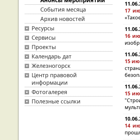
Анонсы мероприятий
11.06
События месяца
17 ию
«Такое
Архив новостей
Ресурсы
11.06
16 ию
Сервисы
изобре
Проекты
11.06
Календарь дат
15 ию
Железногорск
стран
Центр правовой
безопа
информации
11.06
Фотогалерея
15 ию
"Стр
Полезные ссылки
мульт
10.06
14 ию
прошл