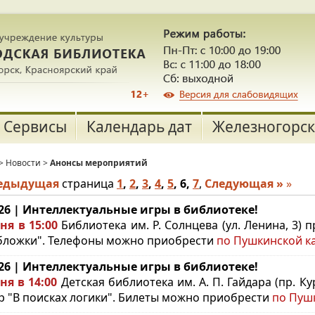
Сервисы
Календарь дат
Железногорск
>
Новости
>
Анонсы мероприятий
редыдущая
страница
1
,
2
,
3
,
4
,
5
,
6
,
7
,
Следующая »
»
.26 | Интеллектуальные игры в библиотеке!
ня в 15:00
Библиотека им. Р. Солнцева (ул. Ленина, 3) 
бложки". Телефоны можно приобрести
по Пушкинской к
.26 | Интеллектуальные игры в библиотеке!
ня в 14:00
Детская библиотека им. А. П. Гайдара (пр. К
р "В поисках логики". Билеты можно приобрести
по Пушк