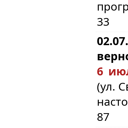
прог
33
02.07
верн
6 ию
(ул. 
насто
87