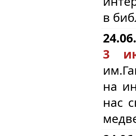
интер
в биб
24.06
3 и
им.Г
на ин
нас с
медве