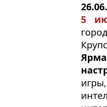
26.06
5 ию
город
Круп
Ярма
наст
игр
инте