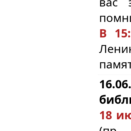
вас 
помни
В 15:
Ленин
памят
16.0
библ
18 и
(пр.