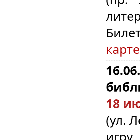
литер
Биле
карте
16.0
библ
18 ию
(ул. 
игру