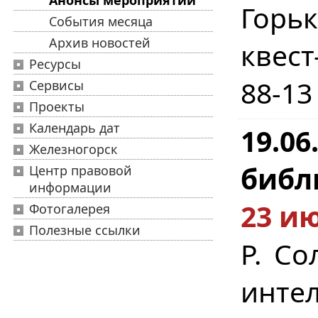
Анонсы мероприятий
Горь
События месяца
Архив новостей
квест
Ресурсы
88-13
Сервисы
Проекты
Календарь дат
19.0
Железногорск
библ
Центр правовой
информации
23 ию
Фотогалерея
Полезные ссылки
Р. Со
инт