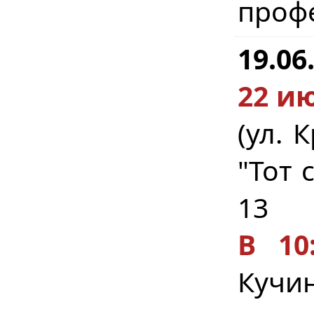
профе
19.06
22 ию
(ул. 
"Тот 
13
В 10:
Кучин