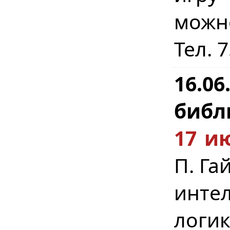
можн
Тел. 
16.0
библ
17 ию
П. Га
инте
логи