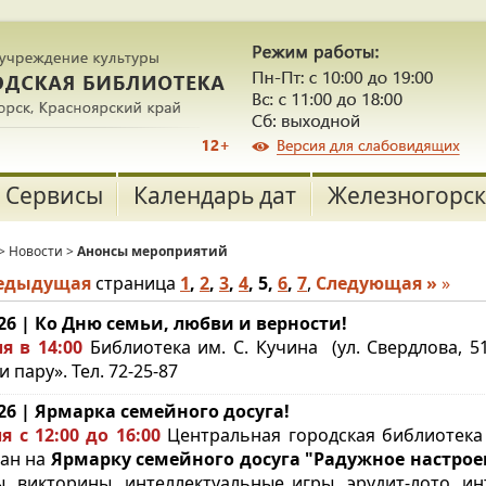
Сервисы
Календарь дат
Железногорск
>
Новости
>
Анонсы мероприятий
редыдущая
страница
1
,
2
,
3
,
4
,
5
,
6
,
7
,
Следующая »
»
.26 | Ко Дню семьи, любви и верности!
я в 14:00
Библиотека им. С. Кучина (ул. Свердлова, 
 пару». Тел. 72-25-87
.26 | Ярмарка семейного досуга!
я с 12:00 до 16:00
Центральная городская библиотека 
ан на
Ярмарку семейного досуга "Радужное настрое
ы, викторины, интеллектуальные игры, эрудит-лото, и