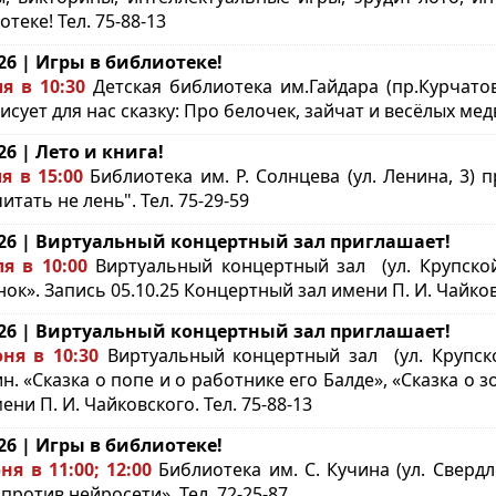
теке! Тел. 75-88-13
.26 | Игры в библиотеке!
я в 10:30
Детская библиотека им.Гайдара (пр.Курчато
исует для нас сказку: Про белочек, зайчат и весёлых медв
.26 | Лето и книга!
я в 15:00
Библиотека им. Р. Солнцева (ул. Ленина, 3)
итать не лень". Тел. 75-29-59
.26 | Виртуальный концертный зал приглашает!
я в 10:00
Виртуальный концертный зал (ул. Крупской,
ок». Запись 05.10.25 Концертный зал имени П. И. Чайковс
.26 | Виртуальный концертный зал приглашает!
ня в 10:30
Виртуальный концертный зал (ул. Крупско
н. «Сказка о попе и о работнике его Балде», «Сказка о 
ени П. И. Чайковского. Тел. 75-88-13
.26 | Игры в библиотеке!
ня в 11:00; 12:00
Библиотека им. С. Кучина (ул. Сверд
против нейросети». Тел. 72-25-87