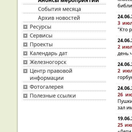
Анонсы мероприятий
библио
События месяца
24.06
Архив новостей
3 июл
Ресурсы
"Кто р
Сервисы
24.06
Проекты
2 июл
Календарь дат
день ч
Железногорск
24.06
Центр правовой
2 июл
горбун
информации
Фотогалерея
24.06
26 ию
Полезные ссылки
Пушки
зал им
19.06
25 ию
«Дети 