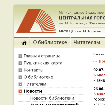
О библиотеке
Читателям
Главная
Главная страница
«
« П
Пушкинская карта
Контакты
02.07
6 июл
О библиотеке
«Найди
Читателям
26.06
Новости
5 июл
Новости библиотеки
горож
класс