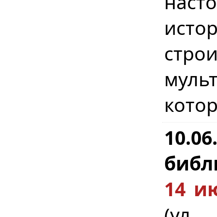
наст
исто
стр
муль
котор
10.0
библ
14 и
(ул.