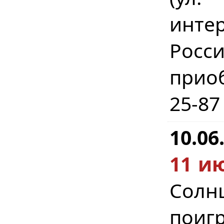
инте
Росс
прио
25-87
10.06
11 ию
Солн
поигр