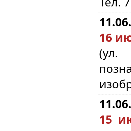
Тел. 
11.06
16 ию
(ул
поз
изобр
11.06
15 и