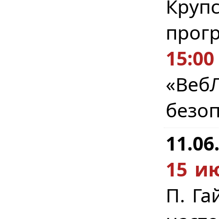
Круп
прог
15:00
«Веб
безоп
11.06
15 ию
П. Га