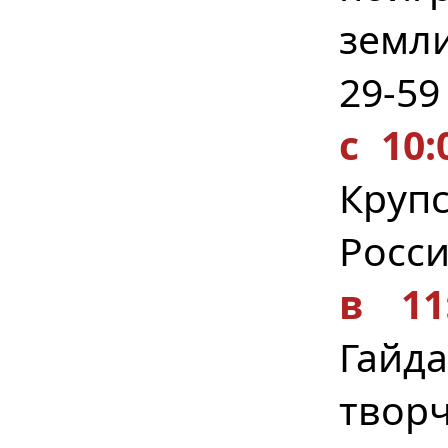
земли
29-59
с 10:
Крупс
Росси
в 1
Гайда
твор