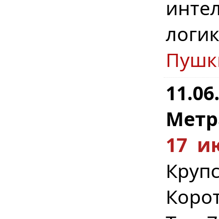
инте
логи
Пушк
11.06
Метр
17 и
Крупс
Коро