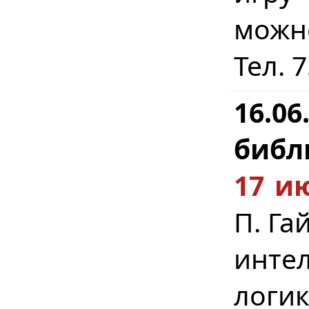
можн
Тел. 
16.0
библ
17 ию
П. Га
инте
логи