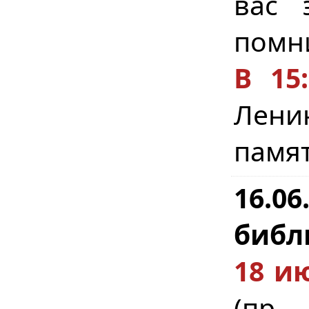
вас 
помни
В 15:
Ленин
памят
16.0
библ
18 и
(пр.