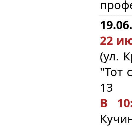
профе
19.06
22 ию
(ул. 
"Тот 
13
В 10:
Кучин