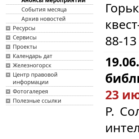
Анонсы мероприятий
Горь
События месяца
Архив новостей
квест
Ресурсы
88-13
Сервисы
Проекты
Календарь дат
19.0
Железногорск
библ
Центр правовой
информации
23 ию
Фотогалерея
Полезные ссылки
Р. Со
инт