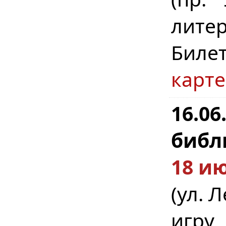
литер
Биле
карте
16.0
библ
18 ию
(ул. 
игру