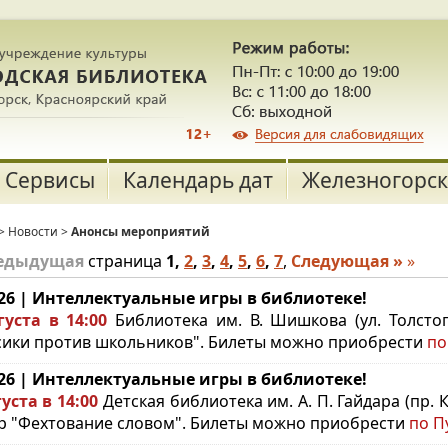
Сервисы
Календарь дат
Железногорск
>
Новости
>
Анонсы мероприятий
редыдущая
страница
1
,
2
,
3
,
4
,
5
,
6
,
7
,
Следующая »
»
.26 | Интеллектуальные игры в библиотеке!
густа в 14:00
Библиотека им. В. Шишкова (ул. Толстог
сики против школьников". Билеты можно приобрести
по
.26 | Интеллектуальные игры в библиотеке!
густа в 14:00
Детская библиотека им. А. П. Гайдара (пр.
р "Фехтование словом". Билеты можно приобрести
по П