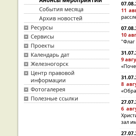
Анонсы мероприятий
07.08
События месяца
11 ав
рассл
Архив новостей
Ресурсы
07.08
10 ав
Сервисы
"Флаг 
Проекты
31.07
Календарь дат
9 авгу
Железногорск
«Поче
Центр правовой
31.07
информации
8 авг
Фотогалерея
«Образ
Полезные ссылки
27.07
6 авг
Христ
зал им
27.07