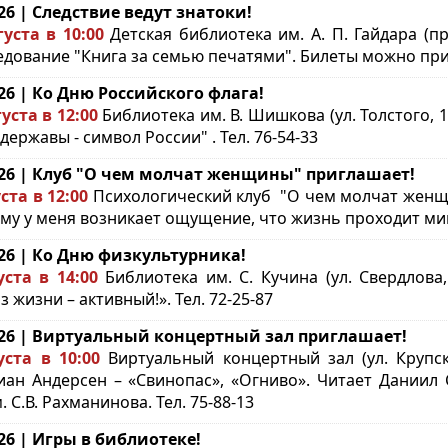
.26 | Следствие ведут знатоки!
густа в 10:00
Детская библиотека им. А. П. Гайдара (п
едование "Книга за семью печатями". Билеты можно пр
.26 | Ко Дню Российского флага!
густа в 12:00
Библиотека им. В. Шишкова (ул. Толстого,
державы - символ России" . Тел. 76-54-33
.26 | Клуб "О чем молчат женщины" приглашает!
ста в 12:00
Психологический клуб "О чем молчат женщин
му у меня возникает ощущение, что жизнь проходит мимо
.26 | Ко Дню физкультурника!
уста в 14:00
Библиотека им. С. Кучина (ул. Свердлова
 жизни – активный!». Тел. 72-25-87
.26 | Виртуальный концертный зал приглашает!
уста в 10:00
Виртуальный концертный зал (ул. Крупск
иан Андерсен – «Свинопас», «Огниво». Читает Даниил 
. С.В. Рахманинова. Тел. 75-88-13
.26 | Игры в библиотеке!