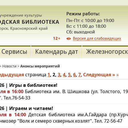
Сервисы
Календарь дат
Железногорск
>
Новости
>
Анонсы мероприятий
редыдущая
страница
1
,
2
,
3
,
4
,
5
,
6
,
7
,
Следующая »
»
.26 | Игры в библиотеке!
ля в 16:00
Библиотека им. В. Шишкова (ул. Толстого, 19
. Тел.76-54-33
.26 | Играем и читаем!
ля в 14:00
Детская библиотека им.А.Гайдара (пр.Курч
мозер "Волк и семеро скверных козлят". Тел. 72-56-47