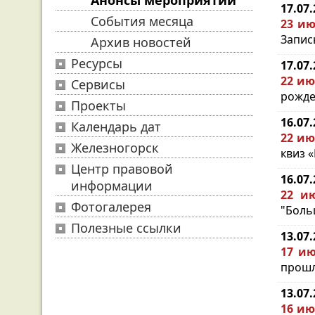
Анонсы мероприятий
17.07
События месяца
23 ию
Запись
Архив новостей
Ресурсы
17.07
22 ию
Сервисы
рожде
Проекты
16.07
Календарь дат
22 ию
Железногорск
квиз 
Центр правовой
16.07
информации
22 ию
Фотогалерея
"Боль
Полезные ссылки
13.07
17 ию
прошло
13.07
16 ию