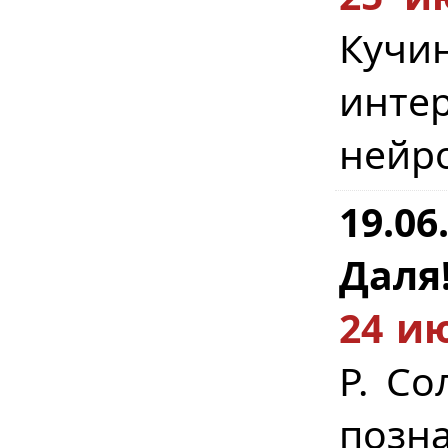
Кучин
инт
нейро
19.0
Даля
24 ию
Р. Со
позн