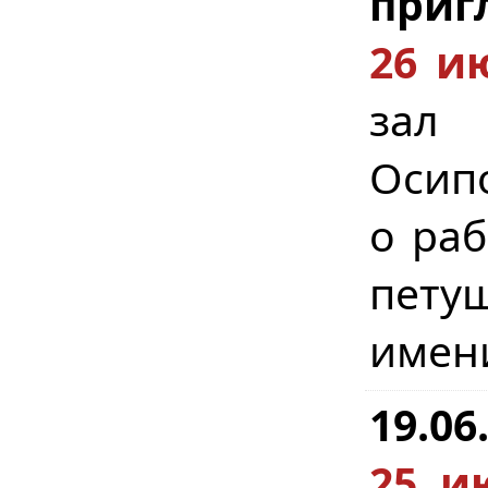
приг
26 и
зал (
Осипо
о раб
петуш
имени
19.06
25 и