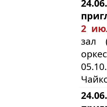
24.0
приг
2 ию
зал (
орке
05.1
Чайко
24.0