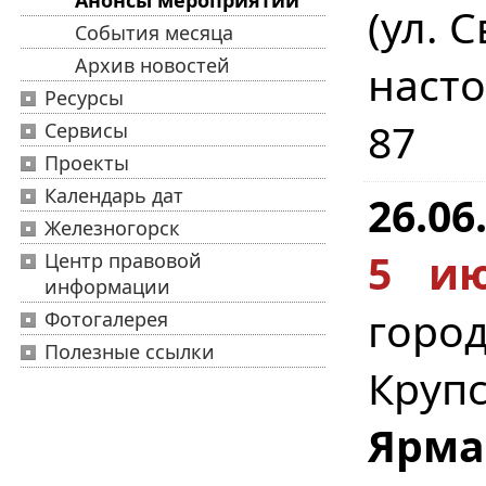
Анонсы мероприятий
(ул. 
События месяца
Архив новостей
насто
Ресурсы
87
Сервисы
Проекты
Календарь дат
26.06
Железногорск
5 ию
Центр правовой
информации
город
Фотогалерея
Полезные ссылки
Круп
Ярма