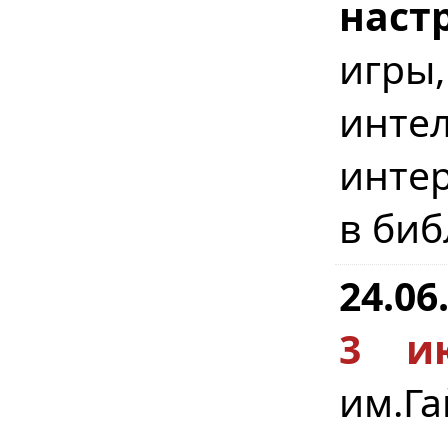
наст
игр
инте
интер
в биб
24.06
3 и
им.Г