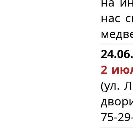
на ин
нас с
медве
24.06
2 июл
(ул. 
двори
75-29